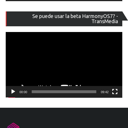
Re
Se puede usar la beta HarmonyOS7? -
de
TransMedia
ví
00:00
09:42