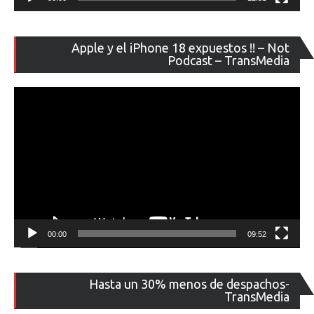
Re
Apple y el iPhone 18 expuestos !! – Not
de
Podcast – TransMedia
ví
00:00
09:52
Re
Hasta un 30% menos de despachos-
de
TransMedia
ví