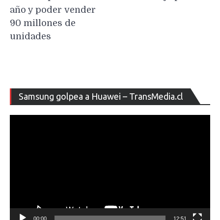
año y poder vender
90 millones de
unidades
Re
Samsung golpea a Huawei – TransMedia.cl
de
ví
00:00
12:51