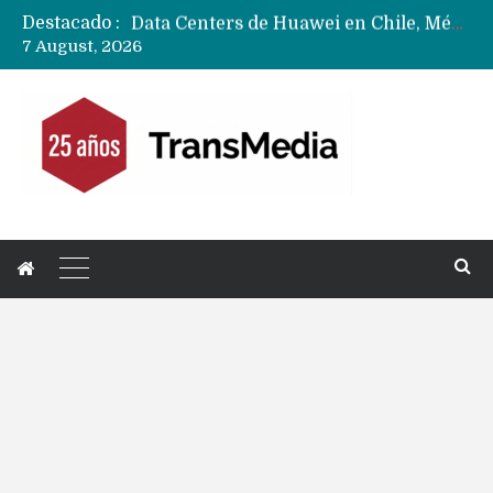
Destacado :
Data Centers de Huawei en Chile, México, Brasil,Perú y Argentina podrían verse afectados por arremetida de EE.UU
7 August, 2026
Fabricantes suben precios de teléfonos y ganan más dinero en un mercado donde Xiaomi alerta por no mejorar ventas