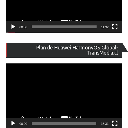
00:00
11:32
Re
Plan de Huawei HarmonyOS Global-
de
TransMedia.cl
ví
00:00
15:31