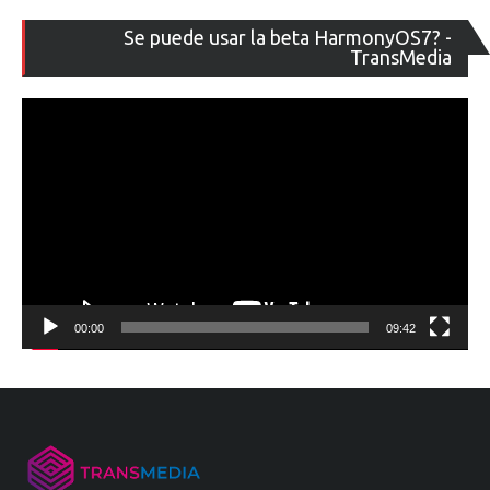
Re
Se puede usar la beta HarmonyOS7? -
de
TransMedia
ví
00:00
09:42