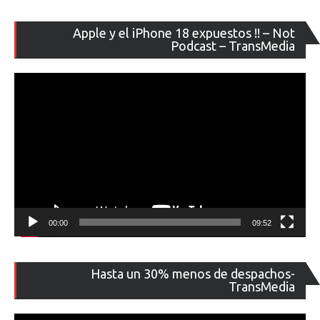
Re
Apple y el iPhone 18 expuestos !! – Not
de
Podcast – TransMedia
ví
00:00
09:52
Re
Hasta un 30% menos de despachos-
de
TransMedia
ví