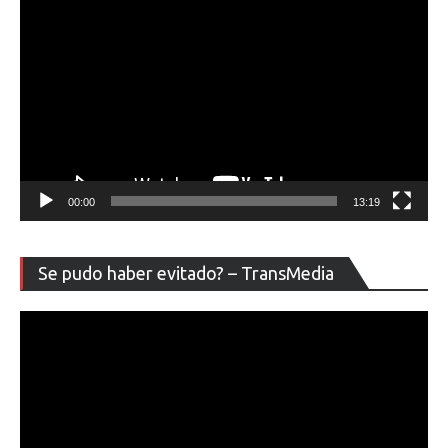
00:00
13:19
Re
Se pudo haber evitado? – TransMedia
de
ví