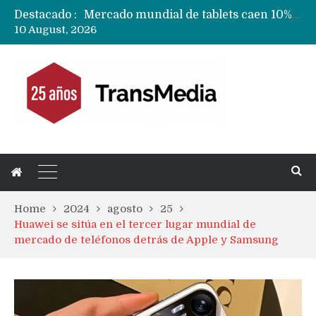
Destacado :
Fabricantes suben precios de teléfonos y ganan más dinero en un mercado donde Xiaomi alerta por no mejorar ventas
10 August, 2026
Apple podría subir los precios de sus iPhone 17 a nivel mundial este lunes
Home
2024
agosto
25
Huawei se sitúa en el tercer lugar mundial de
mercado de teléfonos detrás de Apple y Samsung