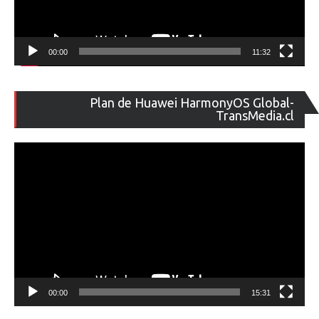
00:00
11:32
Re
Plan de Huawei HarmonyOS Global-
de
TransMedia.cl
ví
00:00
15:31