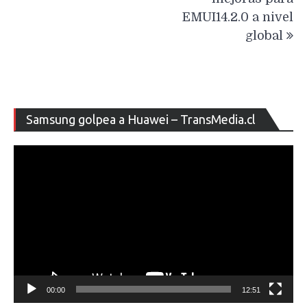
EMUI14.2.0 a nivel
global
Re
Samsung golpea a Huawei – TransMedia.cl
de
ví
00:00
12:51