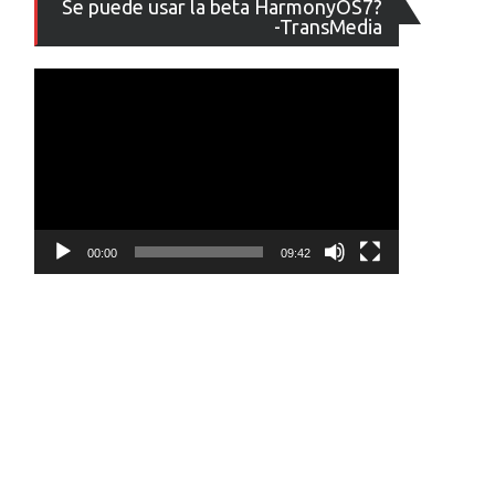
Se puede usar la beta HarmonyOS7?
de
-TransMedia
vídeo
00:00
09:42