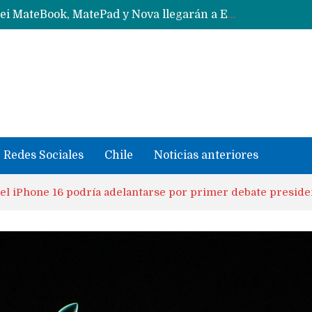
Data Centers de Huawei en Chile, México, Brasil,Perú y Argentina podrían verse afectados por arremetida de EE.UU
Fabricantes suben precios de teléfonos y ganan más dinero en un mercado donde Xiaomi alerta por no mejorar ventas
Redes Sociales
Chile
Noticias anteriores
l iPhone 16 podría adelantarse por primer debate preside