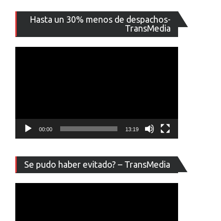
Reproducto
Hasta un 30% menos de despachos-
de
TransMedia
vídeo
00:00
13:19
Reproducto
Se pudo haber evitado? – TransMedia
de
vídeo
s