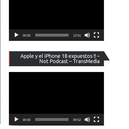
00:00
12:51
Reproducto
Apple y el iPhone 18 expuestos !! –
de
Not Podcast – TransMedia
vídeo
00:00
09:52