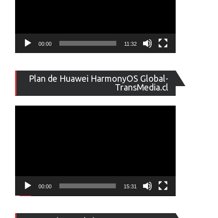
00:00
11:32
Reproducto
Plan de Huawei HarmonyOS Global-
de
TransMedia.cl
vídeo
00:00
15:31
Reproducto