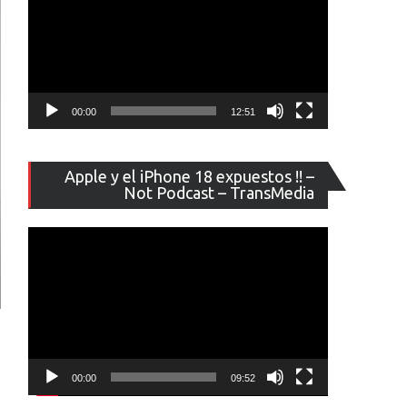
00:00
12:51
Reproducto
Apple y el iPhone 18 expuestos !! –
de
Not Podcast – TransMedia
vídeo
00:00
09:52