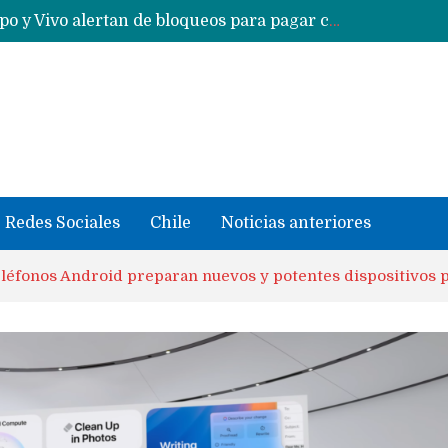
Huawei Pura 80 Pro vs Huawei Pura 90s Pro…. Cuál es la mejor compra en América Latina?
Nuevas filtraciones del Mate 90 Pro Max apuntan a potenciar las cámaras y pantalla OLED doble capa
Redes Sociales
Chile
Noticias anteriores
eléfonos Android preparan nuevos y potentes dispositivos p