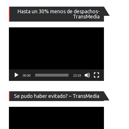
Reproducto
Hasta un 30% menos de despachos-
de
TransMedia
vídeo
00:00
13:19
Reproducto
Se pudo haber evitado? – TransMedia
de
vídeo