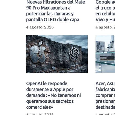
Nuevas filtraciones del Mate
Google a
90 Pro Max apuntan a
el truco 
potenciar las cámaras y
en celula
pantalla OLED doble capa
Vivo y H
4 agosto, 2026
4 agosto,
OpenAI le responde
Acer, Asu
duramente a Apple por
fabrican
demanda : «No tenemos ni
comprar 
queremos sus secretos
presiona
comerciales»
destinad
4 agosto, 2026
4 agosto,