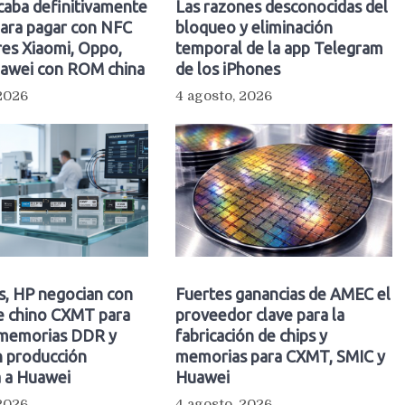
caba definitivamente
Las razones desconocidas del
para pagar con NFC
bloqueo y eliminación
res Xiaomi, Oppo,
temporal de la app Telegram
uawei con ROM china
de los iPhones
 2026
4 agosto, 2026
s, HP negocian con
Fuertes ganancias de AMEC el
te chino CXMT para
proveedor clave para la
memorias DDR y
fabricación de chips y
n producción
memorias para CXMT, SMIC y
a a Huawei
Huawei
 2026
4 agosto, 2026