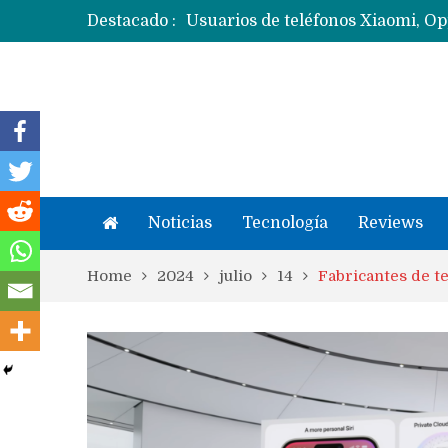
Destacado :
Noticias
Tecnología
Reviews
Home
2024
julio
14
Fabricantes de t