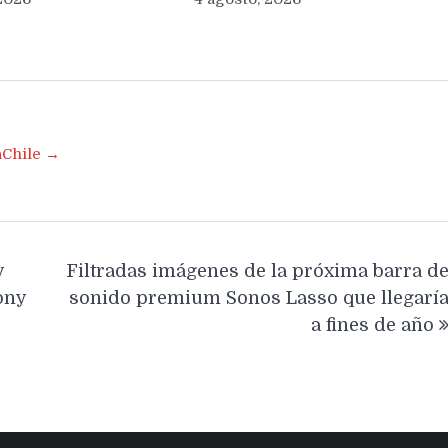
aChile →
y
Filtradas imágenes de la próxima barra d
ony
sonido premium Sonos Lasso que llegarí
a fines de año