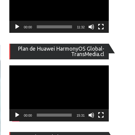
00:00
11:32
Reproducto
Plan de Huawei HarmonyOS Global-
de
TransMedia.cl
vídeo
00:00
15:31
Reproducto