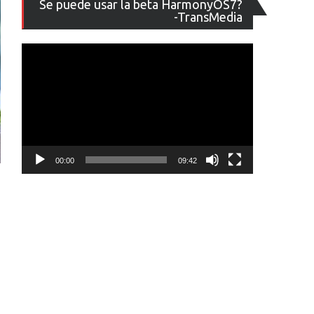
Se puede usar la beta HarmonyOS7?
de
-TransMedia
vídeo
00:00
09:42