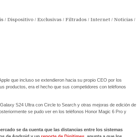
is
/
Dispositivo
/
Exclusivas
/
Filtrados
/
Internet
/
Noticias
/
Apple que incluso se extendieron hacia su propio CEO por los
a sus productos, era el hecho que sus competidores con teléfonos
Galaxy S24 Ultra con Circle to Search y otras mejoras de edición de
posteriormente se pudo ver en los teléfonos Honor Magic 6 Pro y
mercado se da cuenta que las distancias entre los sistemas
jos de Android y un
reporte de Digitimes
, apunta a que los