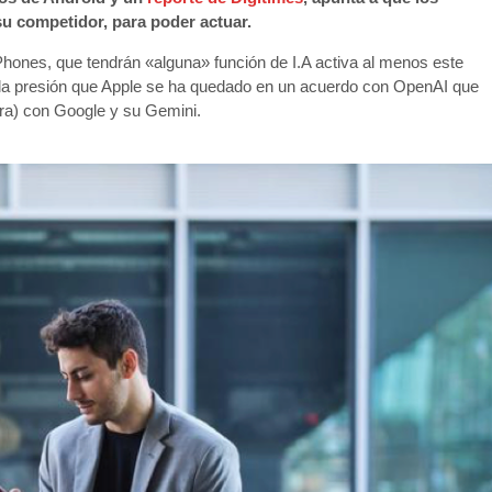
su competidor, para poder actuar.
Phones, que tendrán «alguna» función de I.A activa al menos este
la presión que Apple se ha quedado en un acuerdo con OpenAI que
ra) con Google y su Gemini.