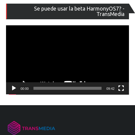
Re
Se puede usar la beta HarmonyOS7? -
de
TransMedia
ví
00:00
09:42