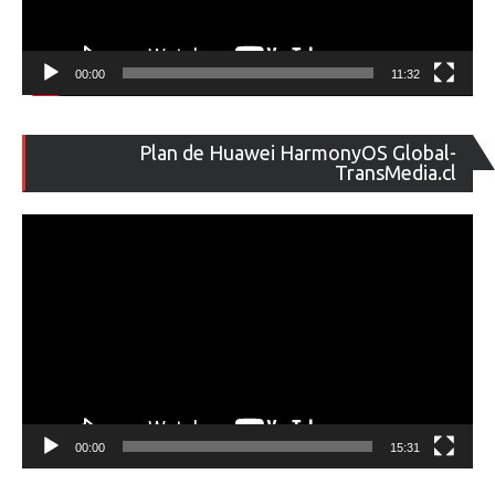
00:00
11:32
Re
Plan de Huawei HarmonyOS Global-
de
TransMedia.cl
ví
00:00
15:31