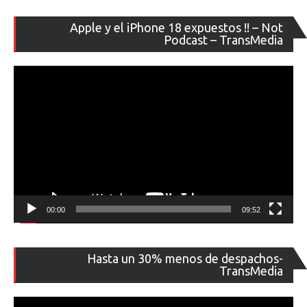
Re
Apple y el iPhone 18 expuestos !! – Not
de
Podcast – TransMedia
ví
00:00
09:52
Re
Hasta un 30% menos de despachos-
de
TransMedia
ví