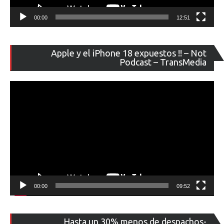
00:00
12:51
Re
Apple y el iPhone 18 expuestos !! – Not
de
Podcast – TransMedia
ví
00:00
09:52
Re
Hasta un 30% menos de despachos-