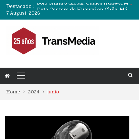
Destacado :
Data Centers de Huawei en Chile, México, Brasil,Perú y Argentina podrían verse afectados por arremetida de EE.UU
7 August, 2026
Fabricantes suben precios de teléfonos y ganan más dinero en un mercado donde Xiaomi alerta por no mejorar ventas
Home
2024
junio