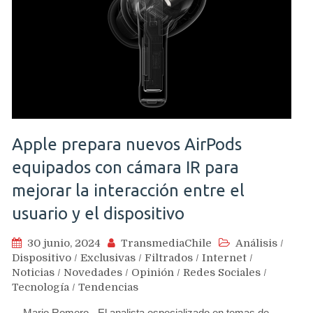
Apple prepara nuevos AirPods
equipados con cámara IR para
mejorar la interacción entre el
usuario y el dispositivo
30 junio, 2024
TransmediaChile
Análisis
/
Dispositivo
/
Exclusivas
/
Filtrados
/
Internet
/
Noticias
/
Novedades
/
Opinión
/
Redes Sociales
/
Tecnología
/
Tendencias
Mario Romero.- El analista especializado en temas de