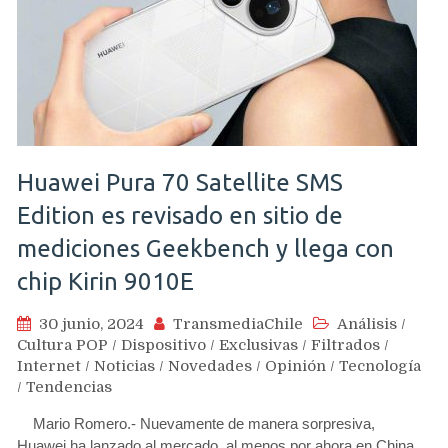
Huawei Pura 70 Satellite SMS
Edition es revisado en sitio de
mediciones Geekbench y llega con
chip Kirin 9010E
30 junio, 2024
TransmediaChile
Análisis
/
Cultura POP
/
Dispositivo
/
Exclusivas
/
Filtrados
/
Internet
/
Noticias
/
Novedades
/
Opinión
/
Tecnología
/
Tendencias
Mario Romero.- Nuevamente de manera sorpresiva,
Huawei ha lanzado al mercado, al menos por ahora en China,