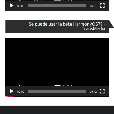
00:00
15:31
Re
Se puede usar la beta HarmonyOS7? -
de
TransMedia
ví
00:00
09:42