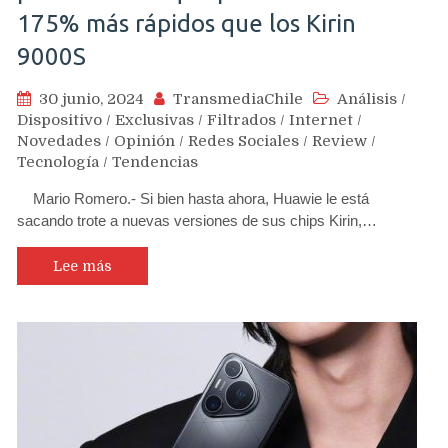
175% más rápidos que los Kirin
9000S
30 junio, 2024
TransmediaChile
Análisis
/
Dispositivo
/
Exclusivas
/
Filtrados
/
Internet
/
Novedades
/
Opinión
/
Redes Sociales
/
Review
/
Tecnología
/
Tendencias
Mario Romero.- Si bien hasta ahora, Huawie le está
sacando trote a nuevas versiones de sus chips Kirin,…
Lee más