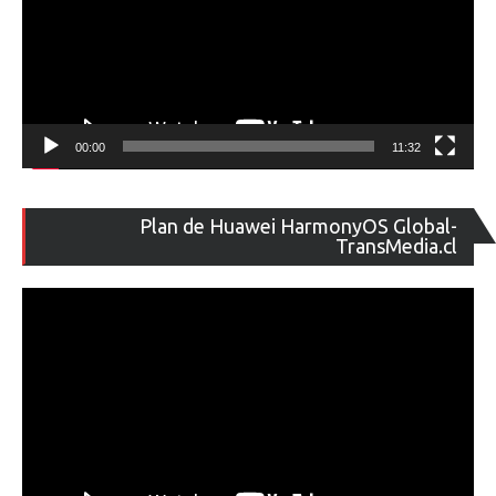
00:00
11:32
Re
Plan de Huawei HarmonyOS Global-
de
TransMedia.cl
ví