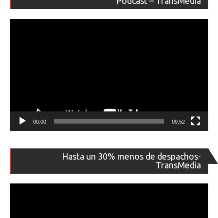
Podcast – TransMedia
ví
00:00
09:52
Re
Hasta un 30% menos de despachos-
de
TransMedia
ví