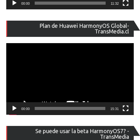
00:00
11:32
Re
Plan de Huawei HarmonyOS Global-
de
TransMedia.cl
ví
00:00
15:31
Re
Se puede usar la beta HarmonyOS7? -
de
TransMedia