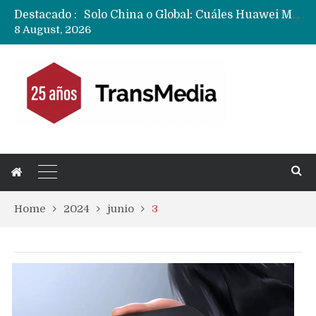
Solo China o Global: Cuáles Huawei MateBook, MatePad y Nova llegarán a Europa y LATAM?
Destacado :
Data Centers de Huawei en Chile, México, Brasil,Perú y Argentina podrían verse afectados por arremetida de EE.UU
8 August, 2026
Fabricantes suben precios de teléfonos y ganan más dinero en un mercado donde Xiaomi alerta por no mejorar ventas
Home
2024
junio
3