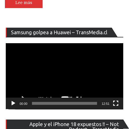
Lee más
Re
Samsung golpea a Huawei – TransMedia.cl
de
ví
00:00
12:51
Re
Apple y el iPhone 18 expuestos !! – Not
de