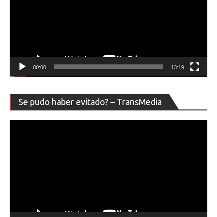
00:00
13:19
Re
Se pudo haber evitado? – TransMedia
de
ví