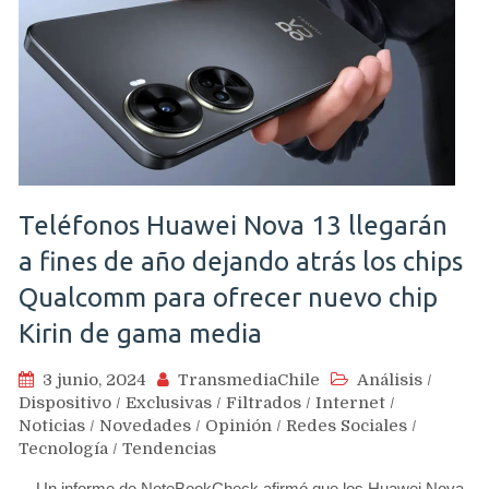
Teléfonos Huawei Nova 13 llegarán
a fines de año dejando atrás los chips
Qualcomm para ofrecer nuevo chip
Kirin de gama media
3 junio, 2024
TransmediaChile
Análisis
/
Dispositivo
/
Exclusivas
/
Filtrados
/
Internet
/
Noticias
/
Novedades
/
Opinión
/
Redes Sociales
/
Tecnología
/
Tendencias
Un informe de NoteBookCheck afirmó que los Huawei Nova