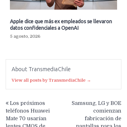
Apple dice que más ex empleados se llevaron
datos confidenciales a OpenAI
5 agosto, 2026
About TransmediaChile
View all posts by TransmediaChile →
Navegación
Los próximos
Samsung, LG y BOE
de
teléfonos Huawei
comienzan
entradas
Mate 70 usarían
fabricación de
lentes CMOS de
pantallas para los