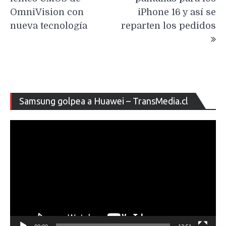
OmniVision con
iPhone 16 y así se
nueva tecnología
reparten los pedidos
Re
Samsung golpea a Huawei – TransMedia.cl
de
ví