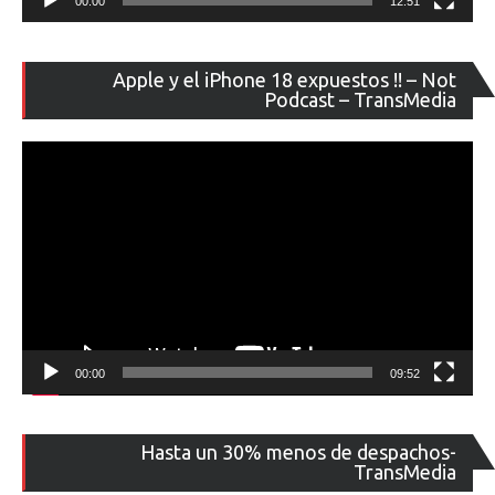
00:00
12:51
Re
Apple y el iPhone 18 expuestos !! – Not
de
Podcast – TransMedia
ví
00:00
09:52
Re
Hasta un 30% menos de despachos-
de
TransMedia
ví