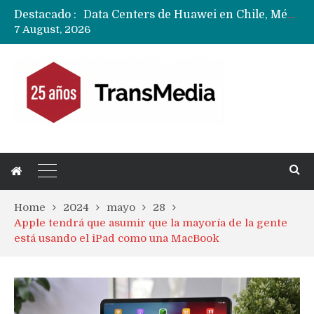
Destacado :
Data Centers de Huawei en Chile, México, Brasil,Perú y Argentina podrían verse afectados por arremetida de EE.UU
7 August, 2026
Fabricantes suben precios de teléfonos y ganan más dinero en un mercado donde Xiaomi alerta por no mejorar ventas
Home
2024
mayo
28
Apple tendrá que asumir que la mayoría de la gente
está usando el iPad como una MacBook