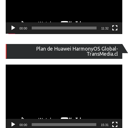
00:00
11:32
Re
Plan de Huawei HarmonyOS Global-
de
TransMedia.cl
ví
00:00
15:31