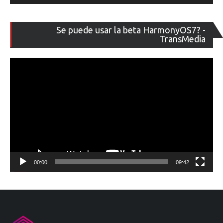
Re
Se puede usar la beta HarmonyOS7? -
de
TransMedia
ví
00:00
09:42