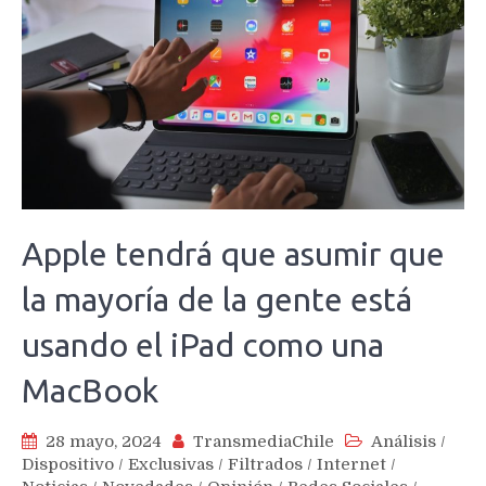
Apple tendrá que asumir que
la mayoría de la gente está
usando el iPad como una
MacBook
28 mayo, 2024
TransmediaChile
Análisis
/
Dispositivo
/
Exclusivas
/
Filtrados
/
Internet
/