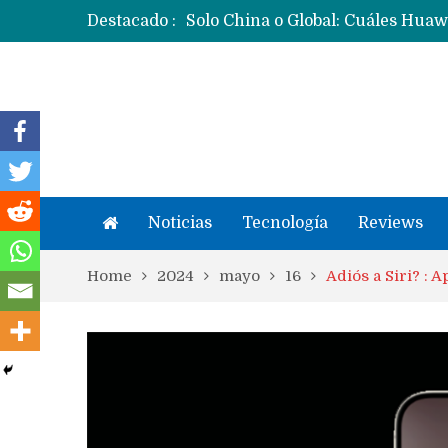
Destacado :
Noticias
Tecnología
Reviews
Home
2024
mayo
16
Adiós a Siri? :