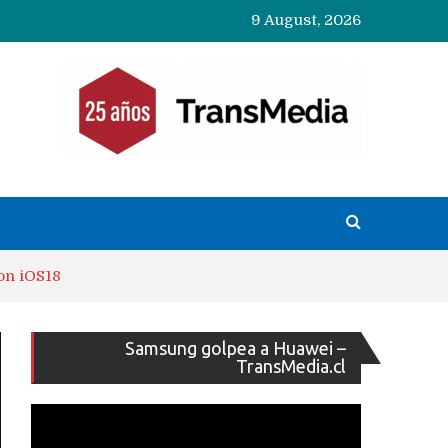
9 August, 2026
on iOS18
Reproducto
Samsung golpea a Huawei –
de
TransMedia.cl
vídeo