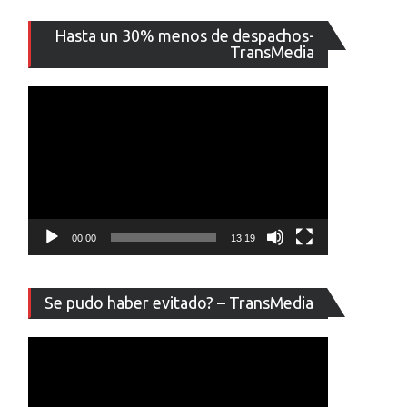
Reproducto
Hasta un 30% menos de despachos-
de
TransMedia
vídeo
00:00
13:19
Reproducto
Se pudo haber evitado? – TransMedia
de
vídeo