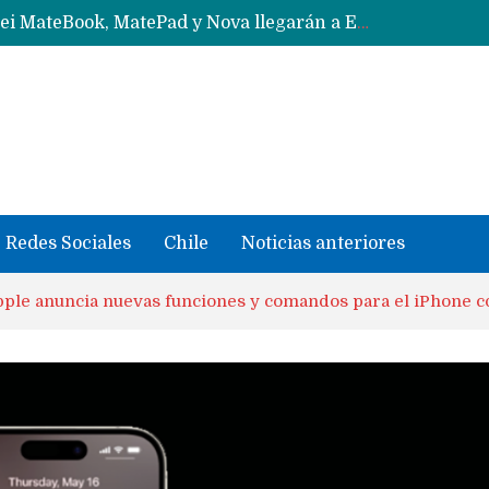
Data Centers de Huawei en Chile, México, Brasil,Perú y Argentina podrían verse afectados por arremetida de EE.UU
Fabricantes suben precios de teléfonos y ganan más dinero en un mercado donde Xiaomi alerta por no mejorar ventas
Redes Sociales
Chile
Noticias anteriores
 Apple anuncia nuevas funciones y comandos para el iPhone c