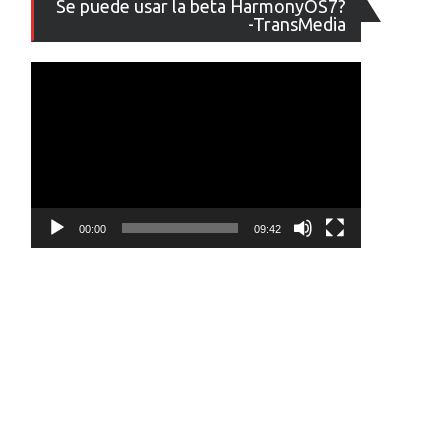
Se puede usar la beta HarmonyOS7?
de
-TransMedia
vídeo
00:00
09:42