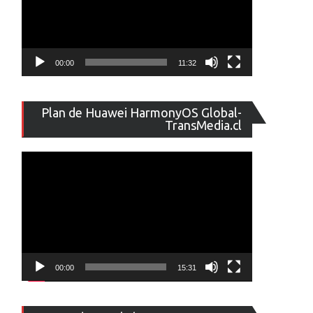
00:00
11:32
Reproducto
Plan de Huawei HarmonyOS Global-
de
TransMedia.cl
vídeo
00:00
15:31
Reproducto