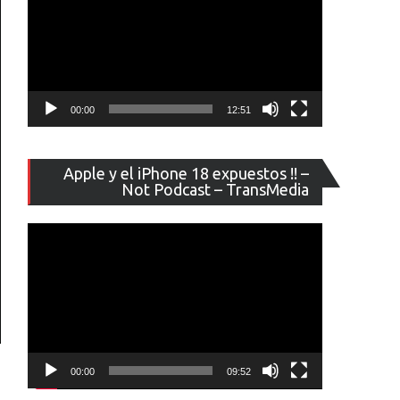
00:00
12:51
Reproducto
Apple y el iPhone 18 expuestos !! –
de
Not Podcast – TransMedia
vídeo
00:00
09:52