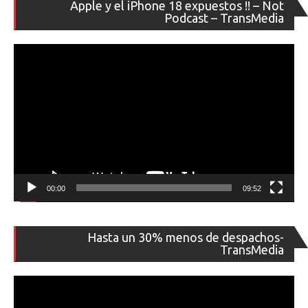
Re
Apple y el iPhone 18 expuestos !! – Not
de
Podcast – TransMedia
ví
00:00
09:52
Re
Hasta un 30% menos de despachos-
de
TransMedia
ví