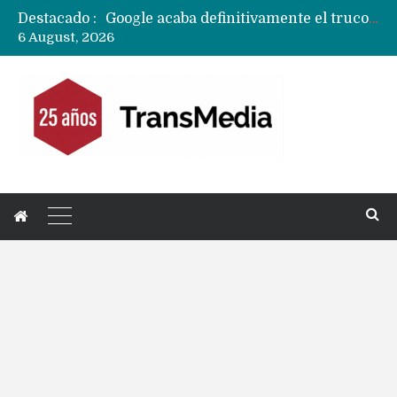
Destacado :
Google acaba definitivamente el truco para pagar con NFC en celulares Xiaomi, Oppo, Vivo y Huawei con ROM china
6 August, 2026
Apple dice que más ex empleados se llevaron datos confidenciales a OpenAI