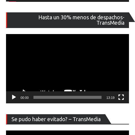
Re
Hasta un 30% menos de despachos-
de
TransMedia
ví
00:00
13:19
Re
Se pudo haber evitado? – TransMedia
de
ví