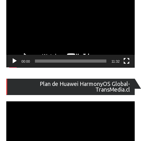
00:00
11:32
Re
Plan de Huawei HarmonyOS Global-
de
TransMedia.cl
ví