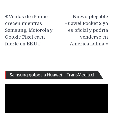
Navegación
Ventas de iPhone
Nuevo plegable
de
crecen mientras
Huawei Pocket 2 ya
entradas
Samsung, Motorola y
es oficial y podría
Google Pixel caen
venderse en
fuerte en EE.UU
América Latina
Re
Samsung golpea a Huawei – TransMedia.cl
de
ví