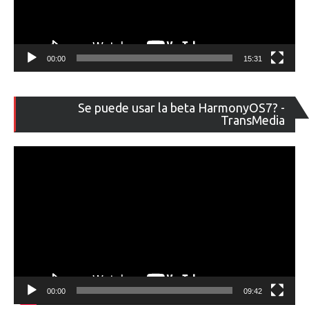
00:00
15:31
Re
Se puede usar la beta HarmonyOS7? -
de
TransMedia
ví
00:00
09:42