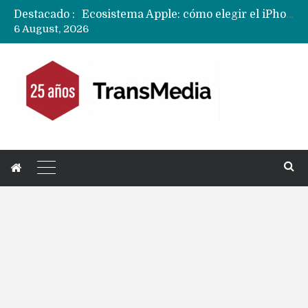
Destacado :
Nuevas filtraciones del Mate 90 Pro Max apuntan a potenciar las cámaras y pantalla OLED doble capa
6 August, 2026
Apple dice que más ex empleados se llevaron datos confidenciales a OpenAI