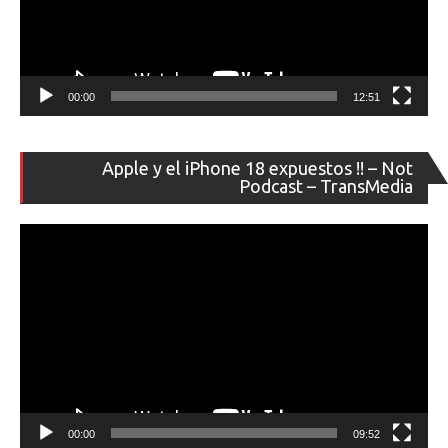
00:00
12:51
Re
Apple y el iPhone 18 expuestos !! – Not
de
Podcast – TransMedia
ví
00:00
09:52