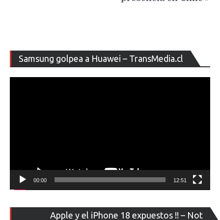
Re
Samsung golpea a Huawei – TransMedia.cl
de
ví
00:00
12:51
Re
Apple y el iPhone 18 expuestos !! – Not