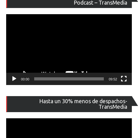
de
Podcast – TransMedia
ví
00:00
09:52
Re
Hasta un 30% menos de despachos-
de
TransMedia
ví