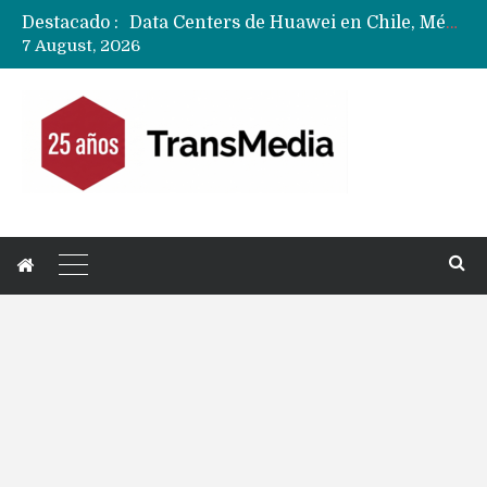
Destacado :
Data Centers de Huawei en Chile, México, Brasil,Perú y Argentina podrían verse afectados por arremetida de EE.UU
7 August, 2026
Fabricantes suben precios de teléfonos y ganan más dinero en un mercado donde Xiaomi alerta por no mejorar ventas