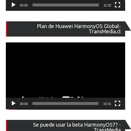
00:00
11:32
Re
Plan de Huawei HarmonyOS Global-
de
TransMedia.cl
ví
00:00
15:31
Re
Se puede usar la beta HarmonyOS7? -
de
TransMedia