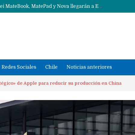
Data Centers de Huawei en Chile, México, Brasil,Perú y Argentina podrían verse afectados por arremetida de EE.UU
Fabricantes suben precios de teléfonos y ganan más dinero en un mercado donde Xiaomi alerta por no mejorar ventas
Redes Sociales
Chile
Noticias anteriores
atégico» de Apple para reducir su producción en China