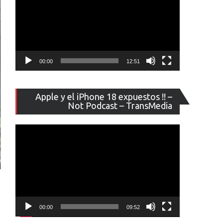
00:00
12:51
Reproducto
Apple y el iPhone 18 expuestos !! –
de
Not Podcast – TransMedia
vídeo
00:00
09:52