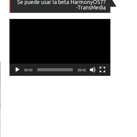
Se puede usar la beta HarmonyOS7?
de
-TransMedia
vídeo
00:00
09:42