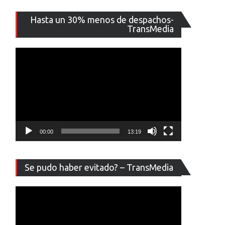
Reproducto
Hasta un 30% menos de despachos-
de
TransMedia
vídeo
00:00
13:19
Reproducto
Se pudo haber evitado? – TransMedia
de
vídeo