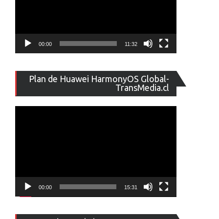
00:00
11:32
Reproducto
Plan de Huawei HarmonyOS Global-
de
TransMedia.cl
vídeo
00:00
15:31
Reproducto