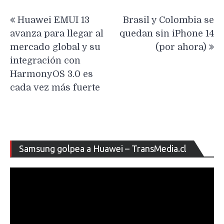
Navegación
Huawei EMUI 13
Brasil y Colombia se
de
avanza para llegar al
quedan sin iPhone 14
entradas
mercado global y su
(por ahora)
integración con
HarmonyOS 3.0 es
cada vez más fuerte
Re
Samsung golpea a Huawei – TransMedia.cl
de
ví