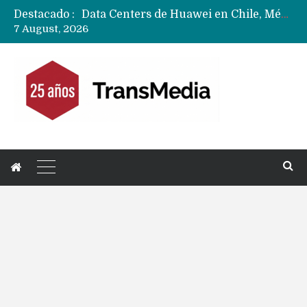
Destacado :
Data Centers de Huawei en Chile, México, Brasil,Perú y Argentina podrían verse afectados por arremetida de EE.UU
7 August, 2026
Fabricantes suben precios de teléfonos y ganan más dinero en un mercado donde Xiaomi alerta por no mejorar ventas