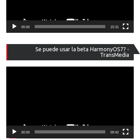
00:00
15:31
Re
Se puede usar la beta HarmonyOS7? -
de
TransMedia
ví
00:00
09:42