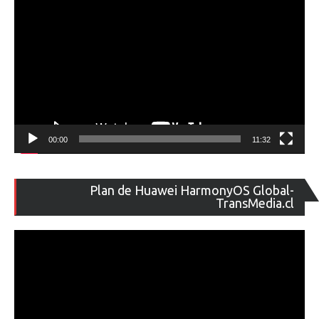
00:00
11:32
Re
Plan de Huawei HarmonyOS Global-
de
TransMedia.cl
ví