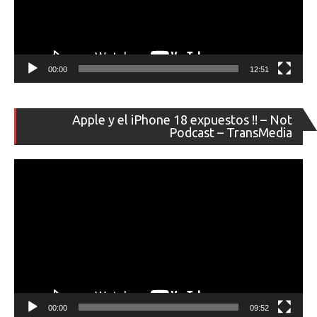
00:00
12:51
Re
Apple y el iPhone 18 expuestos !! – Not
de
Podcast – TransMedia
ví
00:00
09:52