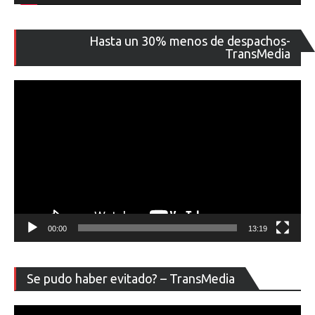
Re
Hasta un 30% menos de despachos-
de
TransMedia
ví
00:00
13:19
Re
Se pudo haber evitado? – TransMedia
de
ví