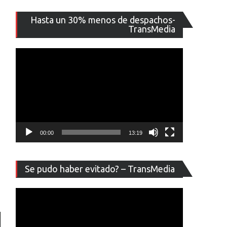
Reproducto
Hasta un 30% menos de despachos-
de
TransMedia
vídeo
00:00
13:19
Reproducto
Se pudo haber evitado? – TransMedia
de
vídeo