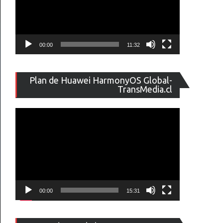
00:00
11:32
Reproducto
Plan de Huawei HarmonyOS Global-
de
TransMedia.cl
vídeo
00:00
15:31
Reproducto