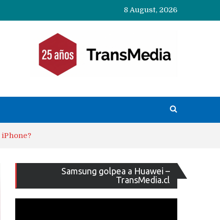
8 August, 2026
s iPhone?
Reproducto
Samsung golpea a Huawei –
de
TransMedia.cl
vídeo