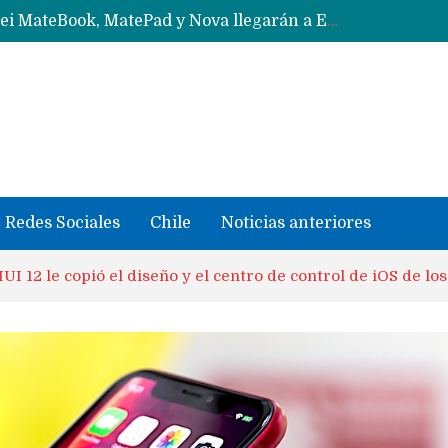
Data Centers de Huawei en Chile, México, Brasil,Perú y Argentina podrían verse afectados por arremetida de EE.UU
Fabricantes suben precios de teléfonos y ganan más dinero en un mercado donde Xiaomi alerta por no mejorar ventas
Redes Sociales
Chile
Noticias anteriores
I 12 le copió el diseño y el centro de control de iOS de lo