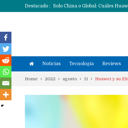
Destacado :
Noticias
Tecnología
Reviews
Home
2022
agosto
11
Huawei y su EMU