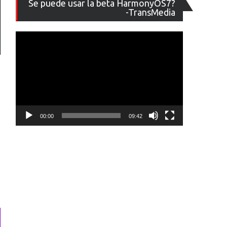
Se puede usar la beta HarmonyOS7?
de
-TransMedia
vídeo
00:00
09:42