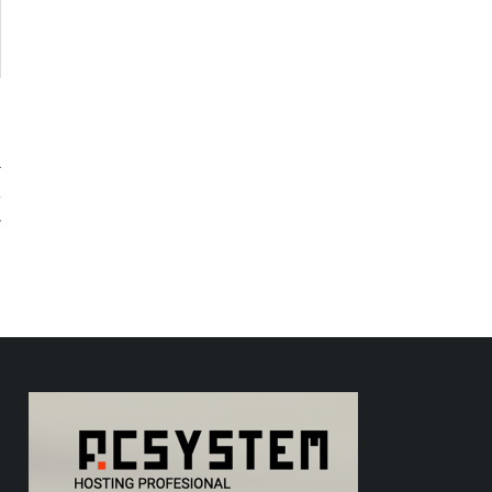
e
a
l