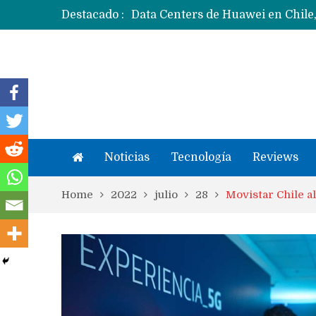
Destacado :
Ecosistema Apple: cómo elegir el
Apple dice que más ex empleados 
Noticias
Tecnología
Reviews
Home
2022
julio
28
Movistar Chile a