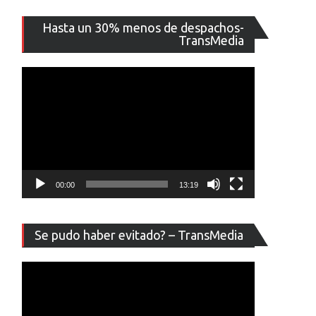
Reproducto
Hasta un 30% menos de despachos-
de
TransMedia
vídeo
00:00
13:19
Reproducto
Se pudo haber evitado? – TransMedia
de
vídeo