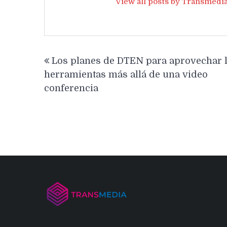
View all posts by Transmedi
Navegación
Los planes de DTEN para aprovechar 
de
herramientas más allá de una video
entradas
conferencia