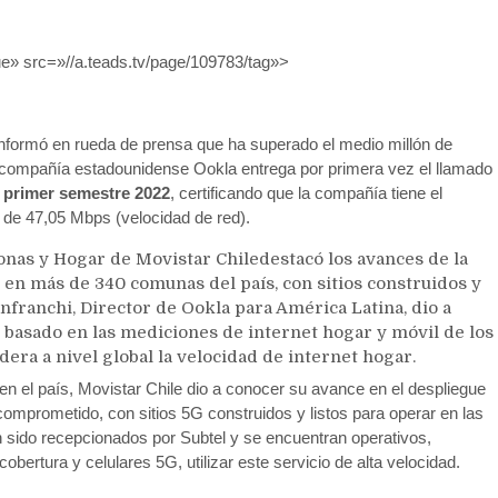
ue» src=»//a.teads.tv/page/109783/tag»>
informó en rueda de prensa que ha superado el medio millón de
a compañía estadounidense Ookla entrega por primera vez el llamado
 primer semestre 2022
, certificando que la compañía tiene el
 de 47,05 Mbps (velocidad de red).
onas y Hogar de Movistar Chiledestacó los avances de la
 en más de 340 comunas del país, con sitios construidos y
nfranchi, Director de Ookla para América Latina, dio a
 basado en las mediciones de internet hogar y móvil de los
dera a nivel global la velocidad de internet hogar.
n el país, Movistar Chile dio a conocer su avance en el despliegue
comprometido, con sitios 5G construidos y listos para operar en las
n sido recepcionados por Subtel y se encuentran operativos,
obertura y celulares 5G, utilizar este servicio de alta velocidad.