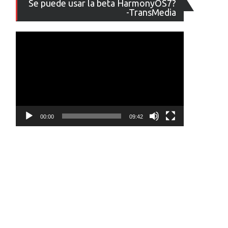
Se puede usar la beta HarmonyOS7?
de
-TransMedia
vídeo
00:00
09:42