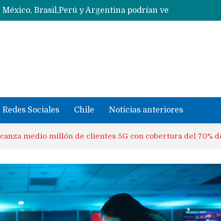
Ahora Honor copia diseño de los anillos traseros con pantalla del fabricante Oppo
Con un «desliz» en los precios que fue corregido los Huawei MateBook Fold con Kirin X90 Plus ya son oficiales y se quedan en China
Masiva filtración del Apple iPhone Fold (Ultra) con todas sus características, precios y opciones
 iPhone según tu uso
Nuevas filtraciones del Mate 90 Pro Max apuntan a potenciar las cámaras y pantalla OLED doble capa
se llevaron datos confidenciales a OpenAI
Redes Sociales
Chile
Noticias anteriores
lcanza medio millón de clientes 5G con cobertura del 70% d