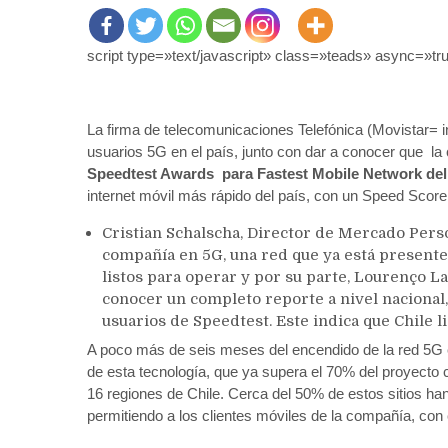
script type=»text/javascript» class=»teads» async=»tr
La firma de telecomunicaciones Telefónica (Movistar= 
usuarios 5G en el país, junto con dar a conocer que l
Speedtest Awards para Fastest Mobile Network del
internet móvil más rápido del país, con un Speed Score
Cristian Schalscha, Director de Mercado Pers
compañía en 5G, una red que ya está presente
listos para operar y por su parte, Lourenço La
conocer un completo reporte a nivel nacional,
usuarios de Speedtest. Este indica que Chile li
A poco más de seis meses del encendido de la red 5G e
de esta tecnología, que ya supera el 70% del proyecto 
16 regiones de Chile. Cerca del 50% de estos sitios ha
permitiendo a los clientes móviles de la compañía, con c