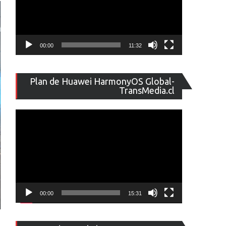
00:00
11:32
Reproducto
Plan de Huawei HarmonyOS Global-
de
TransMedia.cl
vídeo
00:00
15:31
Reproducto