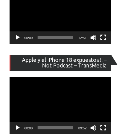
00:00
12:51
Reproducto
Apple y el iPhone 18 expuestos !! –
de
Not Podcast – TransMedia
vídeo
00:00
09:52