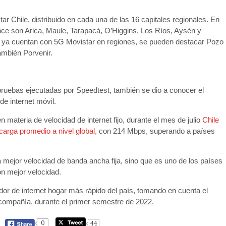
ar Chile, distribuido en cada una de las 16 capitales regionales. En
nce son Arica, Maule, Tarapacá, O’Higgins, Los Ríos, Aysén y
 ya cuentan con 5G Movistar en regiones, se pueden destacar Pozo
ambién Porvenir.
pruebas ejecutadas por Speedtest, también se dio a conocer el
de internet móvil.
n materia de velocidad de internet fijo, durante el mes de julio
Chile
arga promedio a nivel global,
con 214 Mbps, superando a países
a mejor velocidad de banda ancha fija, sino que es uno de los países
on mejor velocidad.
or de internet hogar más rápido del país, tomando en cuenta el
compañía, durante el primer semestre de 2022.
0
44