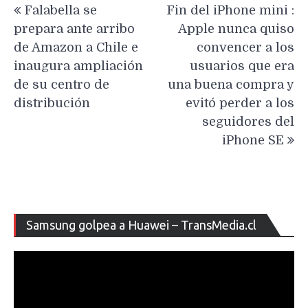
Falabella se
Fin del iPhone mini :
de
prepara ante arribo
Apple nunca quiso
entradas
de Amazon a Chile e
convencer a los
inaugura ampliación
usuarios que era
de su centro de
una buena compra y
distribución
evitó perder a los
seguidores del
iPhone SE
Re
Samsung golpea a Huawei – TransMedia.cl
de
ví