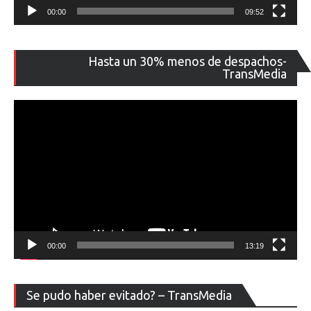
00:00
09:52
Re
Hasta un 30% menos de despachos-
de
TransMedia
ví
00:00
13:19
Re
Se pudo haber evitado? – TransMedia
de