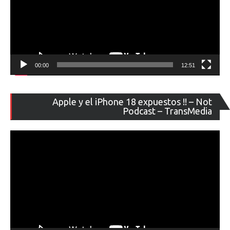
00:00
12:51
Re
Apple y el iPhone 18 expuestos !! – Not
de
Podcast – TransMedia
ví