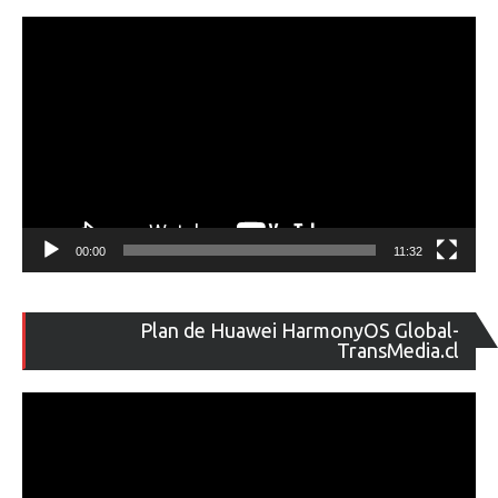
ví
00:00
11:32
Re
Plan de Huawei HarmonyOS Global-
de
TransMedia.cl
ví