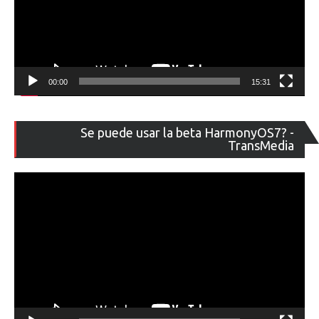
00:00
15:31
Re
Se puede usar la beta HarmonyOS7? -
de
TransMedia
ví