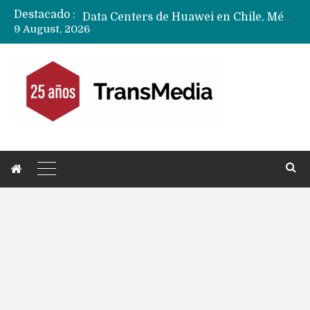
Destacado :
Data Centers de Huawei en Chile, México, Brasil,Perú y Argentina podrían verse afectados por arremetida de EE.UU
9 August, 2026
Fabricantes suben precios de teléfonos y ganan más dinero en un mercado donde Xiaomi alerta por no mejorar ventas