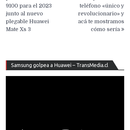
9100 para el 2023
teléfono «único y
junto al nuevo
revolucionario» y
plegable Huawei
acá te mostramos
Mate Xs 3
cómo sería
Re
Samsung golpea a Huawei – TransMedia.cl
de
ví