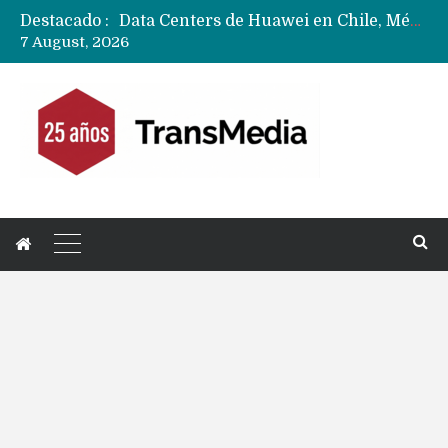
Destacado :
Data Centers de Huawei en Chile, México, Brasil,Perú y Argentina podrían verse afectados por arremetida de EE.UU
7 August, 2026
Fabricantes suben precios de teléfonos y ganan más dinero en un mercado donde Xiaomi alerta por no mejorar ventas