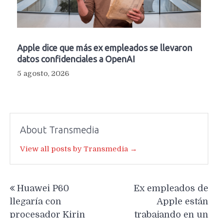
Apple dice que más ex empleados se llevaron
datos confidenciales a OpenAI
5 agosto, 2026
About Transmedia
View all posts by Transmedia →
Navegación
Huawei P60
Ex empleados de
de
llegaría con
Apple están
entradas
procesador Kirin
trabajando en un