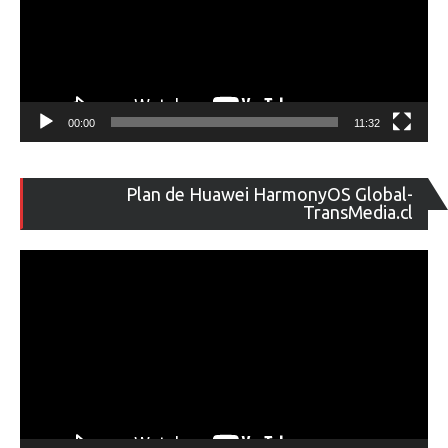
00:00
11:32
Re
Plan de Huawei HarmonyOS Global-
de
TransMedia.cl
ví