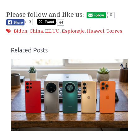
Please follow and like us:
0
0
44
Biden
,
China
,
EE.UU
,
Espionaje
,
Huawei
,
Torres
Related Posts