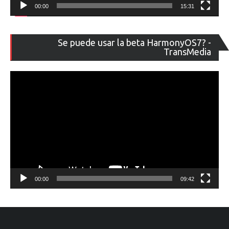
00:00
15:31
Re
Se puede usar la beta HarmonyOS7? -
de
TransMedia
ví
00:00
09:42