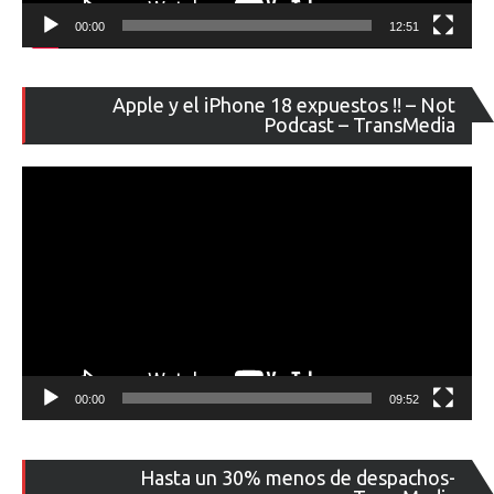
00:00
12:51
Re
Apple y el iPhone 18 expuestos !! – Not
de
Podcast – TransMedia
ví
00:00
09:52
Re
Hasta un 30% menos de despachos-
de