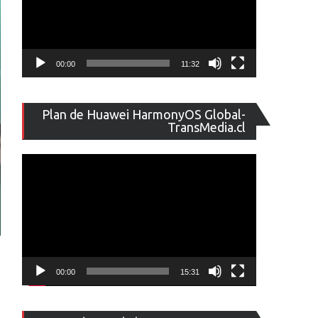
00:00
11:32
Reproducto
Plan de Huawei HarmonyOS Global-
de
TransMedia.cl
vídeo
00:00
15:31
Reproducto