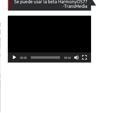
Se puede usar la beta HarmonyOS7?
de
-TransMedia
vídeo
00:00
09:42