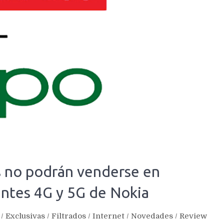
 no podrán venderse en
entes 4G y 5G de Nokia
/
Exclusivas
/
Filtrados
/
Internet
/
Novedades
/
Review