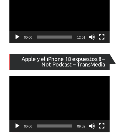
00:00
12:51
Reproducto
Apple y el iPhone 18 expuestos !! –
de
Not Podcast – TransMedia
vídeo
00:00
09:52