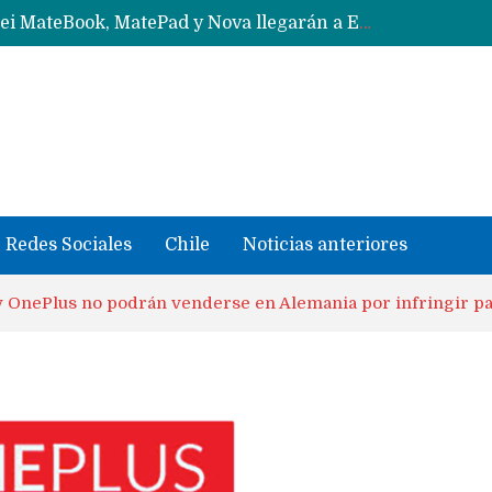
Data Centers de Huawei en Chile, México, Brasil,Perú y Argentina podrían verse afectados por arremetida de EE.UU
Fabricantes suben precios de teléfonos y ganan más dinero en un mercado donde Xiaomi alerta por no mejorar ventas
Redes Sociales
Chile
Noticias anteriores
 OnePlus no podrán venderse en Alemania por infringir pa