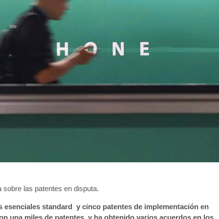
 sobre las patentes en disputa.
esenciales standard y cinco patentes de implementación en
con una miles de patentes y ha obtenido varios acuerdos en los