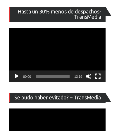
Reproducto
Hasta un 30% menos de despachos-
de
TransMedia
vídeo
00:00
13:19
Reproducto
Se pudo haber evitado? – TransMedia
de
vídeo