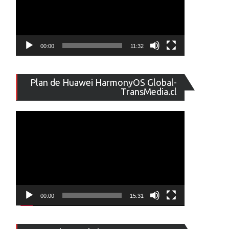
00:00
11:32
Reproducto
Plan de Huawei HarmonyOS Global-
de
TransMedia.cl
vídeo
00:00
15:31
Reproducto