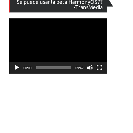
Se puede usar la beta HarmonyOS7?
de
-TransMedia
vídeo
00:00
09:42