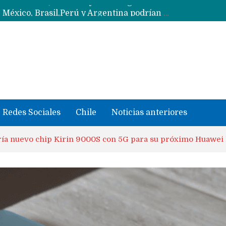
Data Centers de Huawei en Chile, México, Brasil,Perú y Argentina podrían verse afectados por arremetida de EE.UU
Fabricantes suben precios de teléfonos y ganan más dinero en un mercado donde Xiaomi alerta por no mejorar ventas
Redes Sociales
Chile
Noticias anteriores
ía nuevo chip Kirin 9000S con 5G para su próximo Huawei