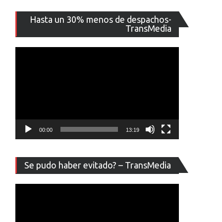
Reproducto
Hasta un 30% menos de despachos-
de
TransMedia
vídeo
00:00
13:19
Reproducto
Se pudo haber evitado? – TransMedia
de
vídeo