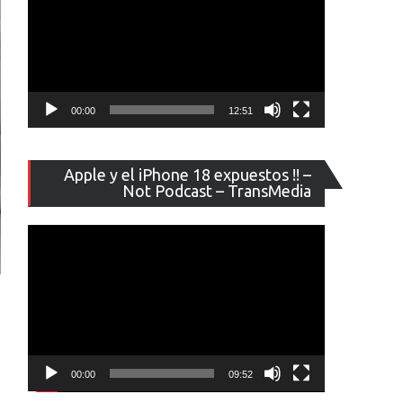
00:00
12:51
Reproducto
Apple y el iPhone 18 expuestos !! –
de
Not Podcast – TransMedia
vídeo
00:00
09:52