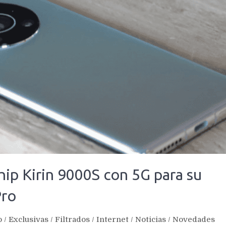
ip Kirin 9000S con 5G para su
Pro
o
/
Exclusivas
/
Filtrados
/
Internet
/
Noticias
/
Novedades