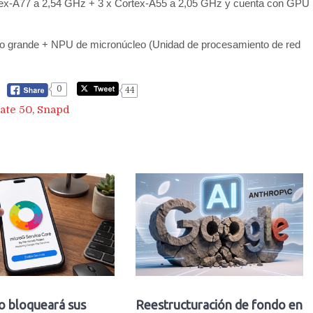
rtex-A77 a 2,54 GHz + 3 x Cortex-A55 a 2,05 GHz y cuenta con GPU
o grande + NPU de micronúcleo (Unidad de procesamiento de red
0
44
ate 50
,
Snapd
o bloqueará sus
Reestructuración de fondo en