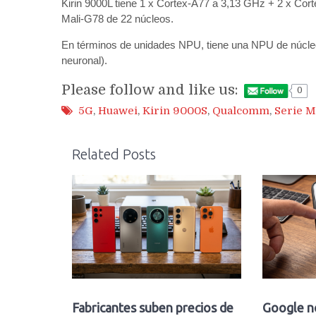
Kirin 9000L tiene 1 x Cortex-A77 a 3,13 GHz + 2 x Co
Mali-G78 de 22 núcleos.
En términos de unidades NPU, tiene una NPU de núcle
neuronal).
Please follow and like us:
0
5G
,
Huawei
,
Kirin 9000S
,
Qualcomm
,
Serie M
Related Posts
Fabricantes suben precios de
Google n