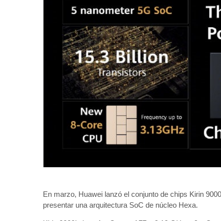
En marzo, Huawei lanzó el conjunto de chips Kirin 900
presentar una arquitectura SoC de núcleo Hexa.