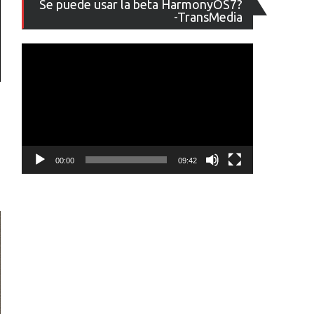
Se puede usar la beta HarmonyOS7?
de
-TransMedia
vídeo
00:00
09:42