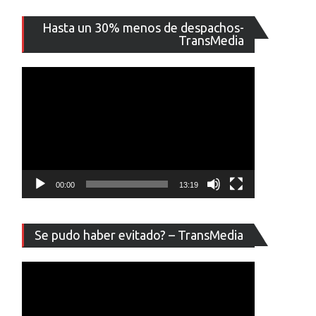
Reproducto
Hasta un 30% menos de despachos-
de
TransMedia
vídeo
00:00
13:19
Reproducto
Se pudo haber evitado? – TransMedia
de
vídeo