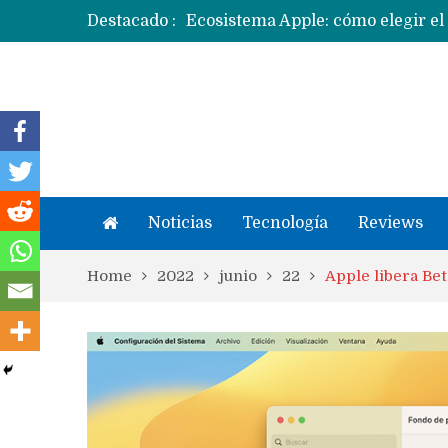
Destacado :
Apple dice que más ex empleados 
Noticias
Tecnología
Reviews
Home
2022
junio
22
Apple libera Be