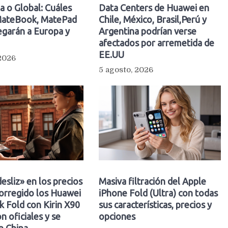
a o Global: Cuáles
Data Centers de Huawei en
ateBook, MatePad
Chile, México, Brasil,Perú y
egarán a Europa y
Argentina podrían verse
afectados por arremetida de
EE.UU
 2026
5 agosto, 2026
esliz» en los precios
Masiva filtración del Apple
orregido los Huawei
iPhone Fold (Ultra) con todas
 Fold con Kirin X90
sus características, precios y
n oficiales y se
opciones
n China