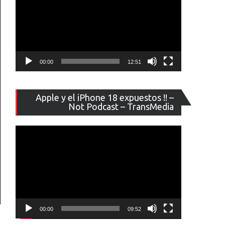
00:00
12:51
Reproducto
Apple y el iPhone 18 expuestos !! –
de
Not Podcast – TransMedia
vídeo
00:00
09:52