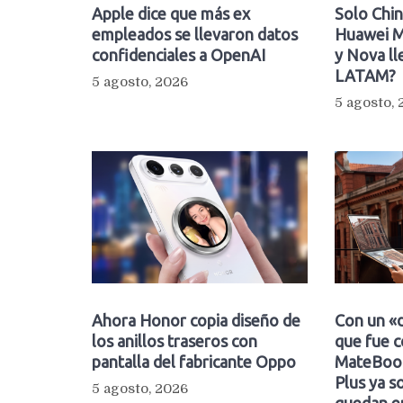
Apple dice que más ex
Solo Chin
empleados se llevaron datos
Huawei M
confidenciales a OpenAI
y Nova ll
LATAM?
5 agosto, 2026
5 agosto,
Ahora Honor copia diseño de
Con un «d
los anillos traseros con
que fue c
pantalla del fabricante Oppo
MateBook
Plus ya so
5 agosto, 2026
quedan e