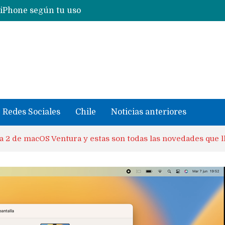
Nuevas filtraciones del Mate 90 Pro Max apuntan a potenciar las cámaras y pantalla OLED doble capa
se llevaron datos confidenciales a OpenAI
Redes Sociales
Chile
Noticias anteriores
ta 2 de macOS Ventura y estas son todas las novedades que 