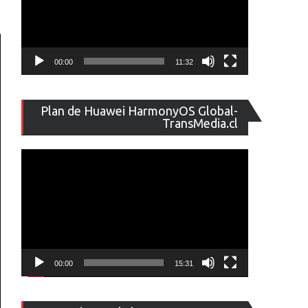
00:00
11:32
Reproducto
Plan de Huawei HarmonyOS Global-
de
TransMedia.cl
vídeo
00:00
15:31
Reproducto