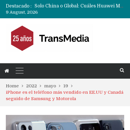
Destacado :
Data Centers de Huawei en Chile, México, Brasil,Perú y Argentina podrían verse afectados por arremetida de EE.UU
9 August, 2026
Fabricantes suben precios de teléfonos y ganan más dinero en un mercado donde Xiaomi alerta por no mejorar ventas
Home
2022
mayo
19
iPhone es el teléfono más vendido en EE.UU y Canadá
seguido de Samsung y Motorola