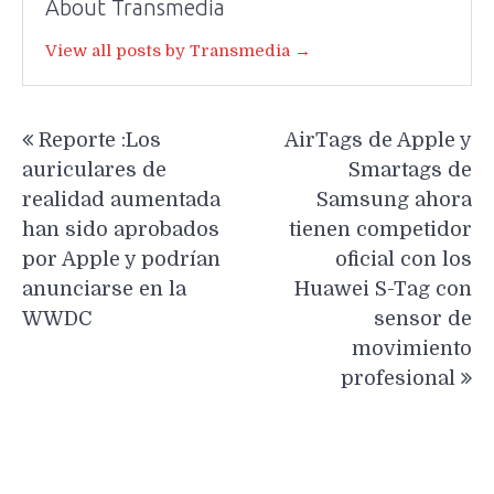
About Transmedia
View all posts by Transmedia →
Navegación
Reporte :Los
AirTags de Apple y
de
auriculares de
Smartags de
entradas
realidad aumentada
Samsung ahora
han sido aprobados
tienen competidor
por Apple y podrían
oficial con los
anunciarse en la
Huawei S-Tag con
WWDC
sensor de
movimiento
profesional