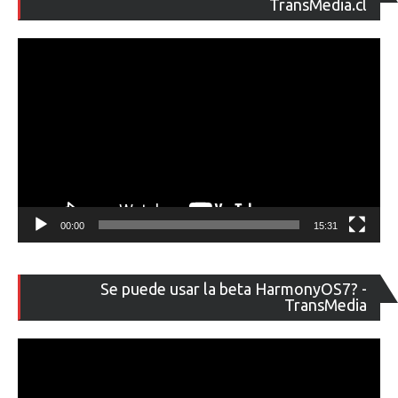
de
TransMedia.cl
ví
00:00
15:31
Re
Se puede usar la beta HarmonyOS7? -
de
TransMedia
ví