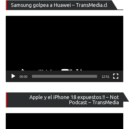
Re
Samsung golpea a Huawei – TransMedia.cl
de
ví
00:00
12:51
Re
Apple y el iPhone 18 expuestos !! – Not
de
Podcast – TransMedia
ví