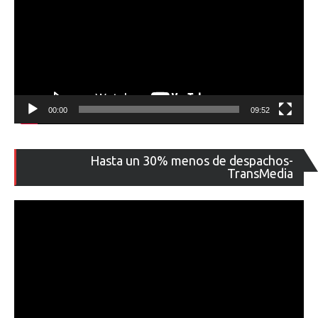
00:00
09:52
Re
Hasta un 30% menos de despachos-
de
TransMedia
ví