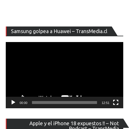
Re
Samsung golpea a Huawei – TransMedia.cl
de
ví
00:00
12:51
Re
Apple y el iPhone 18 expuestos !! – Not
de
Podcast – TransMedia