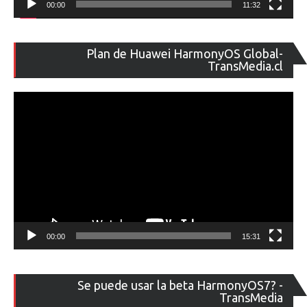
00:00
11:32
Re
Plan de Huawei HarmonyOS Global-
de
TransMedia.cl
ví
00:00
15:31
Re
Se puede usar la beta HarmonyOS7? -
de
TransMedia