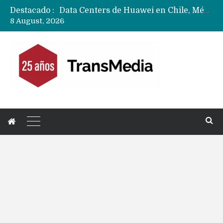
Destacado :
Data Centers de Huawei en Chile, México, Brasil,Perú y Argentina podrían verse afectados por arremetida de EE.UU
8 August, 2026
Fabricantes suben precios de teléfonos y ganan más dinero en un mercado donde Xiaomi alerta por no mejorar ventas