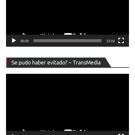
00:00
13:19
Re
Se pudo haber evitado? – TransMedia
de
ví