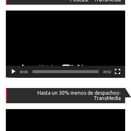
ví
00:00
09:52
Re
Hasta un 30% menos de despachos-
de
TransMedia
ví