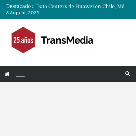
Destacado :
Data Centers de Huawei en Chile, México, Brasil,Perú y Argentina podrían verse afectados por arremetida de EE.UU
8 August, 2026
Fabricantes suben precios de teléfonos y ganan más dinero en un mercado donde Xiaomi alerta por no mejorar ventas