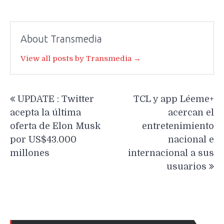
About Transmedia
View all posts by Transmedia →
Navegación
UPDATE : Twitter
TCL y app Léeme+
de
acepta la última
acercan el
entradas
oferta de Elon Musk
entretenimiento
por US$43.000
nacional e
millones
internacional a sus
usuarios