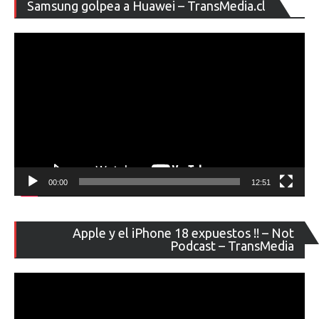
Re
Samsung golpea a Huawei – TransMedia.cl
de
ví
00:00
12:51
Re
Apple y el iPhone 18 expuestos !! – Not
de
Podcast – TransMedia
ví