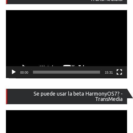
ví
00:00
15:31
Re
Se puede usar la beta HarmonyOS7? -
de
TransMedia
ví