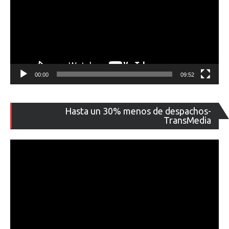
00:00
09:52
Re
Hasta un 30% menos de despachos-
de
TransMedia
ví