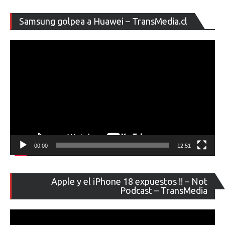
Re
Samsung golpea a Huawei – TransMedia.cl
de
ví
00:00
12:51
Re
Apple y el iPhone 18 expuestos !! – Not
de
Podcast – TransMedia
ví