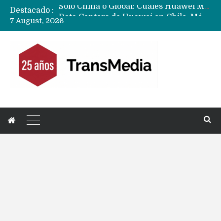
Destacado :
Data Centers de Huawei en Chile, México, Brasil,Perú y Argentina podrían verse afectados por arremetida de EE.UU
7 August, 2026
Fabricantes suben precios de teléfonos y ganan más dinero en un mercado donde Xiaomi alerta por no mejorar ventas