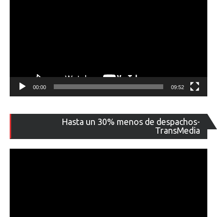
00:00
09:52
Re
Hasta un 30% menos de despachos-
de
TransMedia
ví