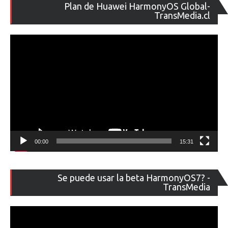
Re
Plan de Huawei HarmonyOS Global-
de
TransMedia.cl
ví
00:00
15:31
Re
Se puede usar la beta HarmonyOS7? -
de
TransMedia
ví