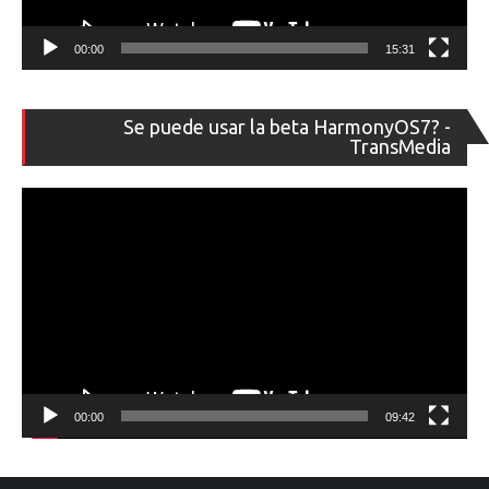
00:00
15:31
Re
Se puede usar la beta HarmonyOS7? -
de
TransMedia
ví
00:00
09:42