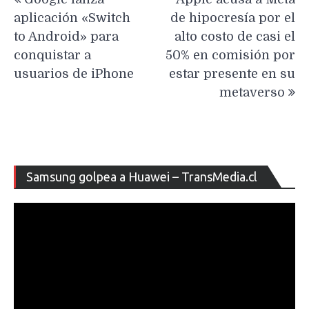
de
aplicación «Switch
de hipocresía por el
entradas
to Android» para
alto costo de casi el
conquistar a
50% en comisión por
usuarios de iPhone
estar presente en su
metaverso
Re
Samsung golpea a Huawei – TransMedia.cl
de
ví