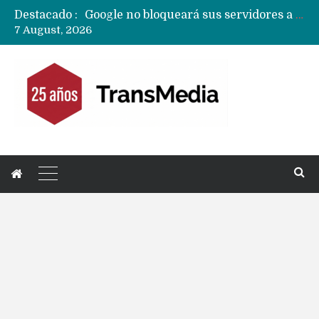
Destacado :
Google no bloqueará sus servidores a MicroG pero tiene un plan para eliminarlo como opción para teléfonos Huawei
7 August, 2026
Reestructuración de fondo en área IA de Google pone en peligro acuerdo con Apple y salvataje de Siri
CXMT le dice NO a la venta de sus memorias a Apple y dará prioridad a Huawei y Xiaomi
Sailfish OS la «joya» de sistema operativo que Europa planea financiar para competir contra Android, iOS y HarmonyOS
Apple dice que más ex empleados se llevaron datos confidenciales a OpenAI
Solo China o Global: Cuáles Huawei MateBook, MatePad y Nova llegarán a Europa y LATAM?
Data Centers de Huawei en Chile, México, Brasil,Perú y Argentina podrían verse afectados por arremetida de EE.UU
Fabricantes suben precios de teléfonos y ganan más dinero en un mercado donde Xiaomi alerta por no mejorar ventas