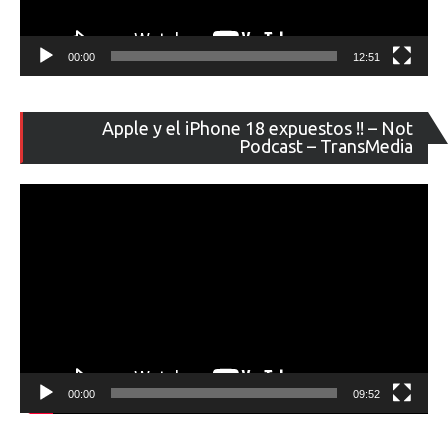
00:00
12:51
Re
Apple y el iPhone 18 expuestos !! – Not
de
Podcast – TransMedia
ví
00:00
09:52