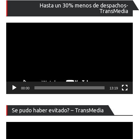
Re
Hasta un 30% menos de despachos-
de
TransMedia
ví
00:00
13:19
Re
Se pudo haber evitado? – TransMedia
de
ví