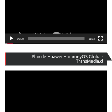
00:00
11:32
Re
Plan de Huawei HarmonyOS Global-
de
TransMedia.cl
ví