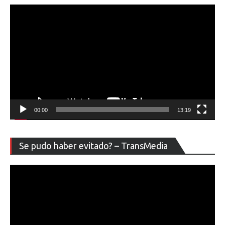
00:00
13:19
Re
Se pudo haber evitado? – TransMedia
de
ví