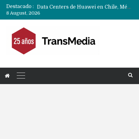
Destacado :
Data Centers de Huawei en Chile, México, Brasil,Perú y Argentina podrían verse afectados por arremetida de EE.UU
8 August, 2026
Fabricantes suben precios de teléfonos y ganan más dinero en un mercado donde Xiaomi alerta por no mejorar ventas