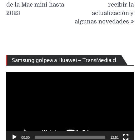
entradas
de la Mac mini hasta
recibir la
2023
actualización y
algunas novedades
Re
Samsung golpea a Huawei – TransMedia.cl
de
ví
00:00
12:51