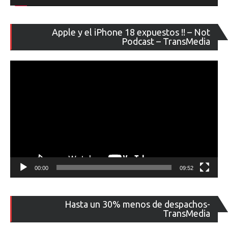
Re
Apple y el iPhone 18 expuestos !! – Not
de
Podcast – TransMedia
ví
00:00
09:52
Re
Hasta un 30% menos de despachos-
de
TransMedia
ví