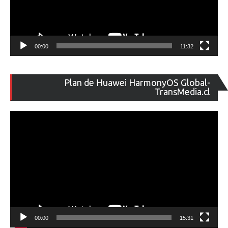
00:00
11:32
Re
Plan de Huawei HarmonyOS Global-
de
TransMedia.cl
ví
00:00
15:31