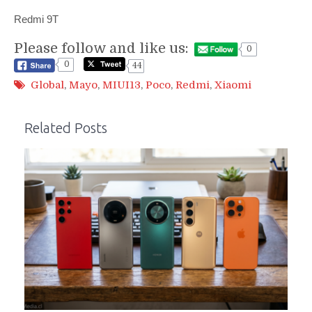
Redmi 9T
Please follow and like us:
0
0
44
Global
,
Mayo
,
MIUI13
,
Poco
,
Redmi
,
Xiaomi
Related Posts