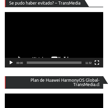
Re
Se pudo haber evitado? – TransMedia
de
ví
00:00
11:32
Re
Plan de Huawei HarmonyOS Global-
de
TransMedia.cl
ví