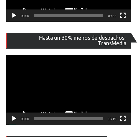
00:00
09:52
Re
Hasta un 30% menos de despachos-
de
TransMedia
ví
00:00
13:19