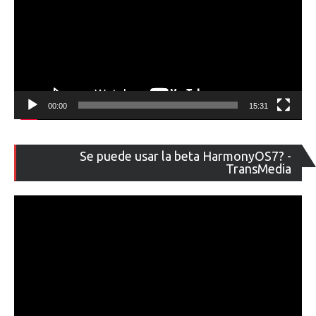
00:00
15:31
Re
Se puede usar la beta HarmonyOS7? -
de
TransMedia
ví