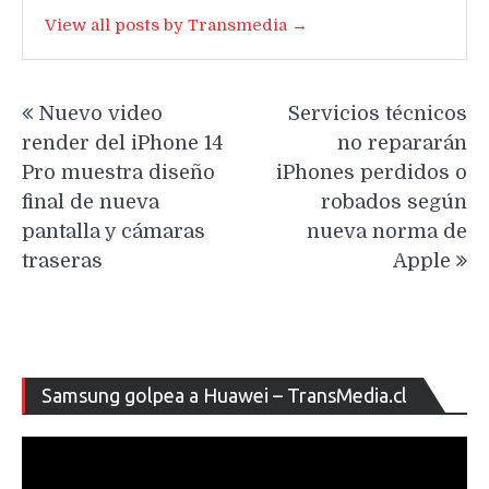
View all posts by Transmedia →
Navegación
Nuevo video
Servicios técnicos
de
render del iPhone 14
no repararán
entradas
Pro muestra diseño
iPhones perdidos o
final de nueva
robados según
pantalla y cámaras
nueva norma de
traseras
Apple
Re
Samsung golpea a Huawei – TransMedia.cl
de
ví