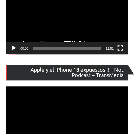
00:00
12:51
Re
Apple y el iPhone 18 expuestos !! – Not
de
Podcast – TransMedia
ví