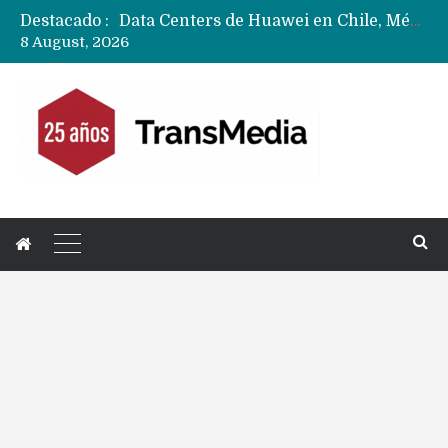
Destacado :
Data Centers de Huawei en Chile, México, Brasil,Perú y Argentina podrían verse afectados por arremetida de EE.UU
8 August, 2026
Fabricantes suben precios de teléfonos y ganan más dinero en un mercado donde Xiaomi alerta por no mejorar ventas