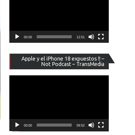
00:00
12:51
Reproducto
Apple y el iPhone 18 expuestos !! –
de
Not Podcast – TransMedia
vídeo
00:00
09:52