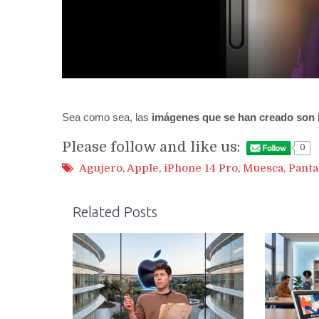
Sea como sea, las
imágenes que se han creado son la
Please follow and like us:
0
Agujero
,
Apple
,
iPhone 14 Pro
,
Muesca
,
Panta
Related Posts