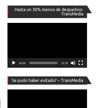
Reproducto
Hasta un 30% menos de despachos-
de
TransMedia
vídeo
00:00
13:19
Reproducto
Se pudo haber evitado? – TransMedia
de
vídeo