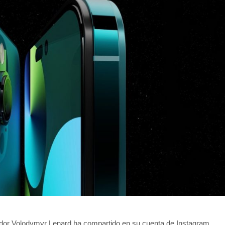
señador Volodymyr Lenard ha compartido en su cuenta de Instagram,