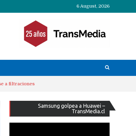
6 August, 2026
e a filtraciones
Reproducto
Samsung golpea a Huawei –
de
TransMedia.cl
vídeo