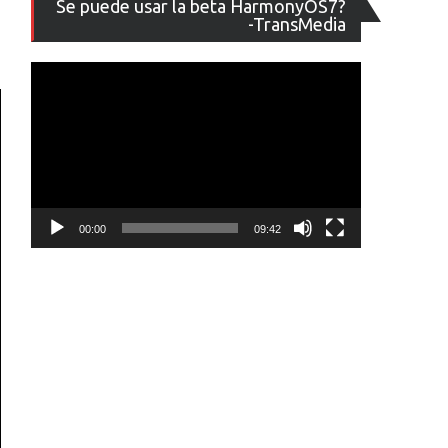
Se puede usar la beta HarmonyOS7?
de
-TransMedia
vídeo
00:00
09:42