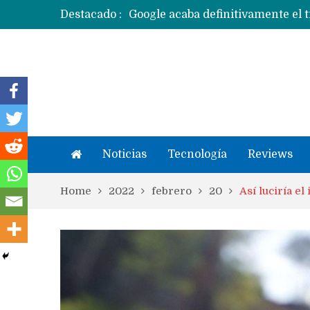
Destacado :
Apple dice que más ex empleados 
Noticias
Tecnología
Reviews
Home
2022
febrero
20
Así luciría e