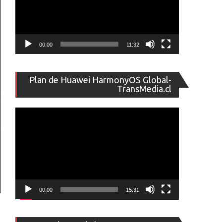
00:00
11:32
Reproducto
Plan de Huawei HarmonyOS Global-
de
TransMedia.cl
vídeo
00:00
15:31
Reproducto