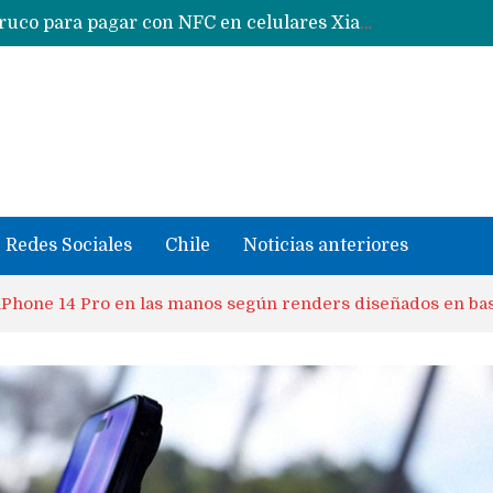
Google acaba definitivamente el truco para pagar con NFC en celulares Xiaomi, Oppo, Vivo y Huawei con ROM china
se llevaron datos confidenciales a OpenAI
Redes Sociales
Chile
Noticias anteriores
l iPhone 14 Pro en las manos según renders diseñados en bas