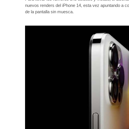
nuevos renders del iPhone 14, esta vez apuntando a col
de la pantalla sin muesca.