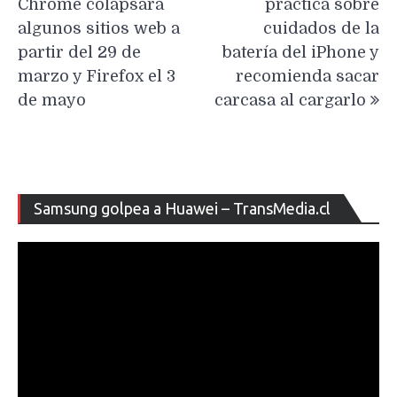
Chrome colapsará
práctica sobre
entradas
algunos sitios web a
cuidados de la
partir del 29 de
batería del iPhone y
marzo y Firefox el 3
recomienda sacar
de mayo
carcasa al cargarlo
Re
Samsung golpea a Huawei – TransMedia.cl
de
ví