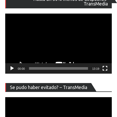
de
TransMedia
ví
00:00
13:19
Re
Se pudo haber evitado? – TransMedia
de
ví