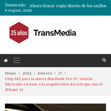
Destacado :
Ahora Honor copia diseño de los anillos traseros con pantalla del fabricante Oppo
6 August, 2026
Masiva filtración del Apple iPhone Fold (Ultra) con todas sus características, precios y opciones
Ecosistema Apple: cómo elegir el iPhone según tu uso
Nuevas filtraciones del Mate 90 Pro Max apuntan a potenciar las cámaras y pantalla OLED doble capa
Google acaba definitivamente el truco para pagar con NFC en celulares Xiaomi, Oppo, Vivo y Huawei con ROM china
Apple dice que más ex empleados se llevaron datos confidenciales a OpenAI
Home
2022
febrero
17
Chip M2 para la nueva MacBook Pro 13″ estaría
fabricado en base a la arquitectura del A15 que usa el
iPhone 13