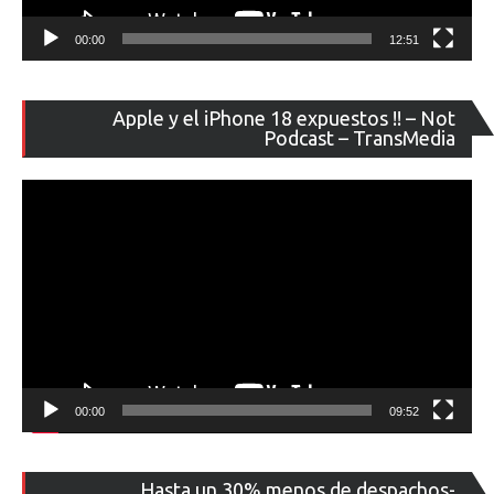
00:00
12:51
Re
Apple y el iPhone 18 expuestos !! – Not
de
Podcast – TransMedia
ví
00:00
09:52
Re
Hasta un 30% menos de despachos-