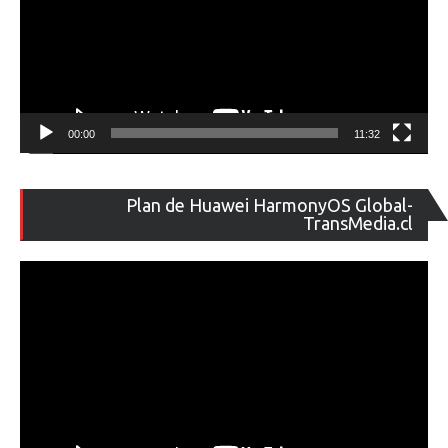
00:00
11:32
Re
Plan de Huawei HarmonyOS Global-
de
TransMedia.cl
ví