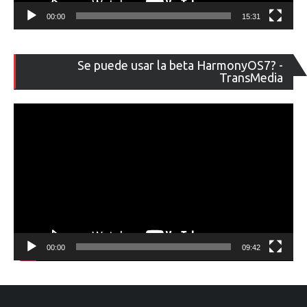
00:00
15:31
Re
Se puede usar la beta HarmonyOS7? -
de
TransMedia
ví
00:00
09:42