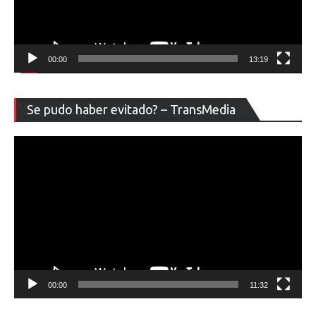
00:00
13:19
Re
Se pudo haber evitado? – TransMedia
de
ví
00:00
11:32