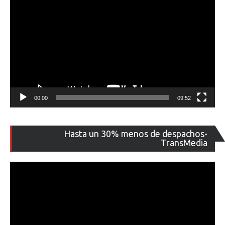
00:00
09:52
Re
Hasta un 30% menos de despachos-
de
TransMedia
ví