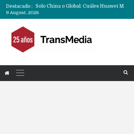
Destacado :
Data Centers de Huawei en Chile, México, Brasil,Perú y Argentina podrían verse afectados por arremetida de EE.UU
9 August, 2026
Fabricantes suben precios de teléfonos y ganan más dinero en un mercado donde Xiaomi alerta por no mejorar ventas