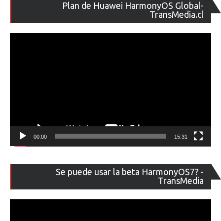
Re
Plan de Huawei HarmonyOS Global-
de
TransMedia.cl
ví
00:00
15:31
Re
Se puede usar la beta HarmonyOS7? -
de
TransMedia
ví