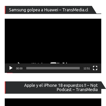
Re
Samsung golpea a Huawei – TransMedia.cl
de
ví
00:00
12:51
Re
Apple y el iPhone 18 expuestos !! – Not
de
Podcast – TransMedia
ví