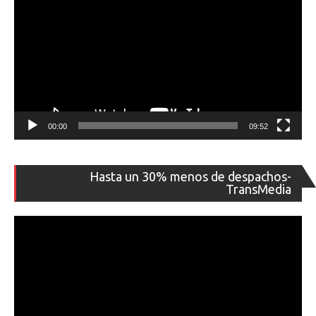
00:00
09:52
Re
Hasta un 30% menos de despachos-
de
TransMedia
ví