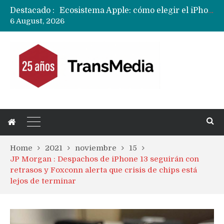
Destacado :
Nuevas filtraciones del Mate 90 Pro Max apuntan a potenciar las cámaras y pantalla OLED doble capa
6 August, 2026
Apple dice que más ex empleados se llevaron datos confidenciales a OpenAI
Home
2021
noviembre
15
JP Morgan : Despachos de iPhone 13 seguirán con
retrasos y Foxconn alerta que crisis de chips está
lejos de terminar