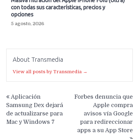
Masiva filtración del Apple iPhone Fold (Ultra)
con todas sus características, precios y
opciones
5 agosto, 2026
About Transmedia
View all posts by Transmedia →
Navegación
Aplicación
Forbes denuncia que
de
Samsung Dex dejará
Apple compra
entradas
de actualizarse para
avisos vía Google
Mac y Windows 7
para redireccionar
apps a su App Store