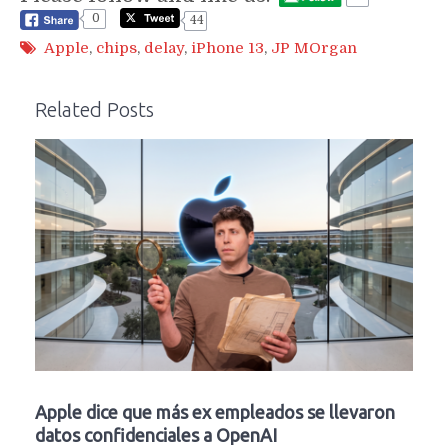
0
44
Apple
,
chips
,
delay
,
iPhone 13
,
JP MOrgan
Related Posts
Apple dice que más ex empleados se llevaron
datos confidenciales a OpenAI