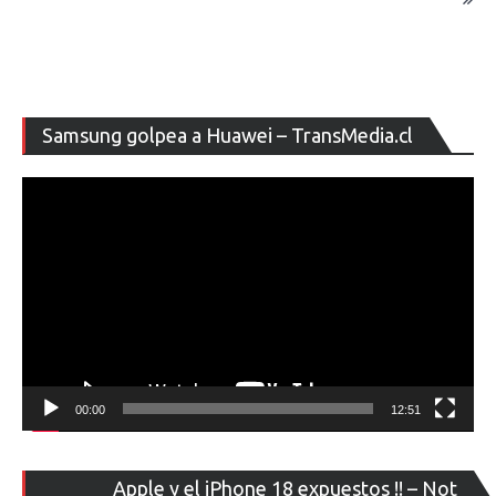
Re
Samsung golpea a Huawei – TransMedia.cl
de
ví
00:00
12:51
Re
Apple y el iPhone 18 expuestos !! – Not