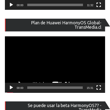
00:00
11:32
Re
Plan de Huawei HarmonyOS Global-
de
TransMedia.cl
ví
00:00
15:31
Re
Se puede usar la beta HarmonyOS7? -
de
TransMedia