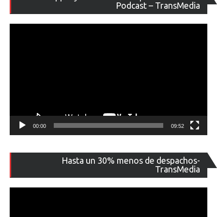
de
Podcast – TransMedia
ví
00:00
09:52
Re
Hasta un 30% menos de despachos-
de
TransMedia
ví