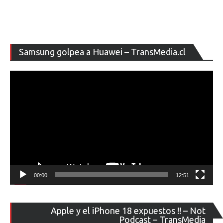
Re
Samsung golpea a Huawei – TransMedia.cl
de
ví
00:00
12:51
Re
Apple y el iPhone 18 expuestos !! – Not
de
Podcast – TransMedia