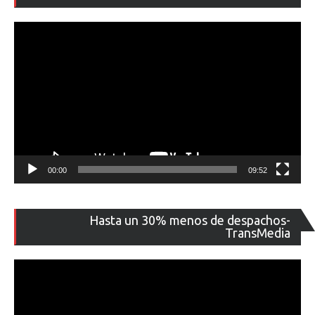
ví
00:00
09:52
Re
Hasta un 30% menos de despachos-
de
TransMedia
ví