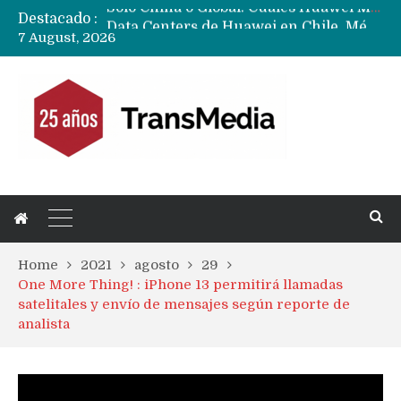
Destacado :
Data Centers de Huawei en Chile, México, Brasil,Perú y Argentina podrían verse afectados por arremetida de EE.UU
7 August, 2026
Fabricantes suben precios de teléfonos y ganan más dinero en un mercado donde Xiaomi alerta por no mejorar ventas
Home
2021
agosto
29
One More Thing! : iPhone 13 permitirá llamadas
satelitales y envío de mensajes según reporte de
analista