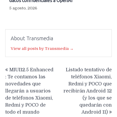
datos confidenciales a OpenAI
5 agosto, 2026
About Transmedia
View all posts by Transmedia →
Navegación
MIUI12.5 Enhanced
Listado tentativo de
de
: Te contamos las
teléfonos Xiaomi,
entradas
novedades que
Redmi y POCO que
llegarán a usuarios
recibirán Android 12
de teléfonos Xiaomi,
(y los que se
Redmi y POCO de
quedarán con
todo el mundo
Android 11)