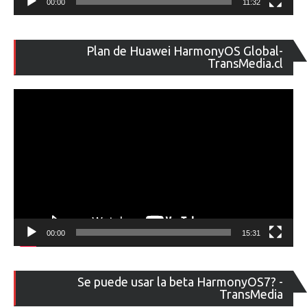
00:00
11:32
Re
Plan de Huawei HarmonyOS Global-
de
TransMedia.cl
ví
00:00
15:31
Re
Se puede usar la beta HarmonyOS7? -
de
TransMedia
ví