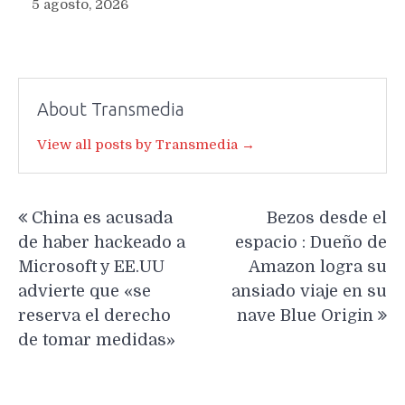
5 agosto, 2026
About Transmedia
View all posts by Transmedia →
Navegación
China es acusada
Bezos desde el
de
de haber hackeado a
espacio : Dueño de
entradas
Microsoft y EE.UU
Amazon logra su
advierte que «se
ansiado viaje en su
reserva el derecho
nave Blue Origin
de tomar medidas»