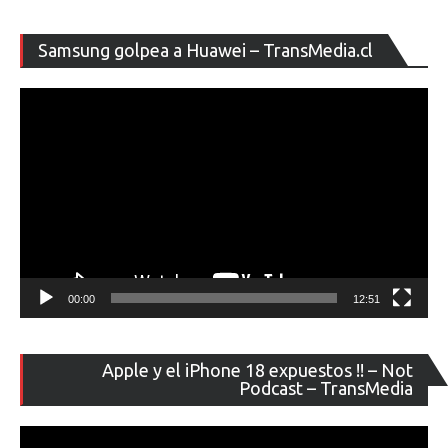
Re
Samsung golpea a Huawei – TransMedia.cl
de
ví
00:00
12:51
Re
Apple y el iPhone 18 expuestos !! – Not
de
Podcast – TransMedia
ví