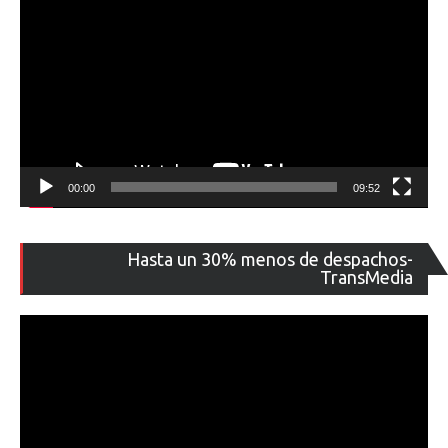
00:00
09:52
Re
Hasta un 30% menos de despachos-
de
TransMedia
ví