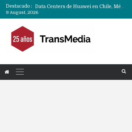
Destacado :
Data Centers de Huawei en Chile, México, Brasil,Perú y Argentina podrían verse afectados por arremetida de EE.UU
9 August, 2026
Fabricantes suben precios de teléfonos y ganan más dinero en un mercado donde Xiaomi alerta por no mejorar ventas