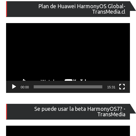
Re
Plan de Huawei HarmonyOS Global-
de
TransMedia.cl
ví
00:00
15:31
Re
Se puede usar la beta HarmonyOS7? -
de
TransMedia
ví