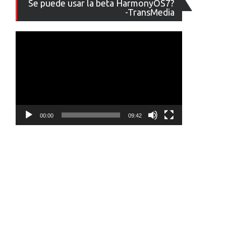
Se puede usar la beta HarmonyOS7?
de
-TransMedia
vídeo
00:00
09:42