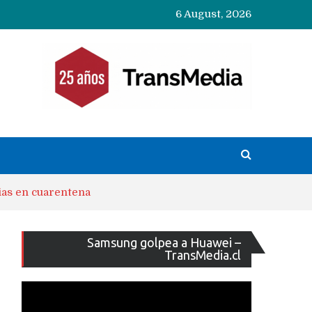
6 August, 2026
ias en cuarentena
Reproducto
Samsung golpea a Huawei –
de
TransMedia.cl
vídeo