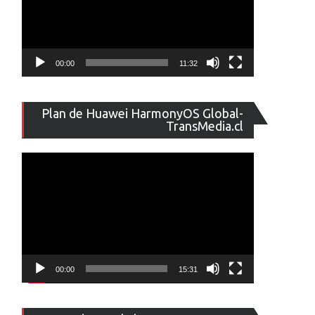
00:00
11:32
Reproducto
Plan de Huawei HarmonyOS Global-
de
TransMedia.cl
vídeo
00:00
15:31
Reproducto