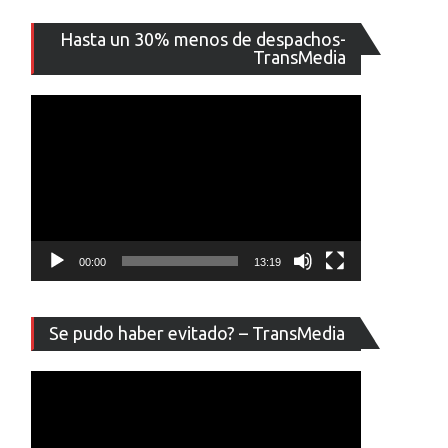
Reproducto
Hasta un 30% menos de despachos-
de
TransMedia
vídeo
00:00
13:19
Reproducto
Se pudo haber evitado? – TransMedia
de
vídeo