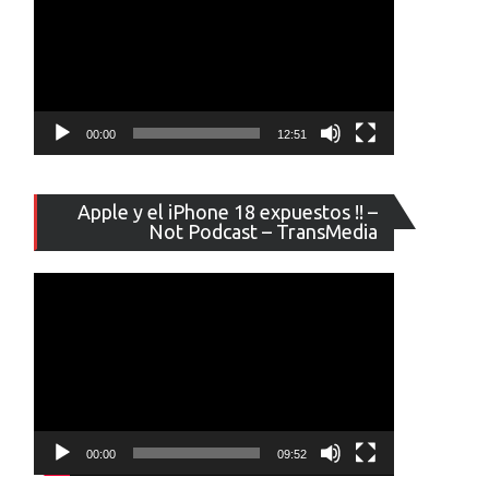
00:00
12:51
Reproducto
Apple y el iPhone 18 expuestos !! –
de
Not Podcast – TransMedia
vídeo
00:00
09:52