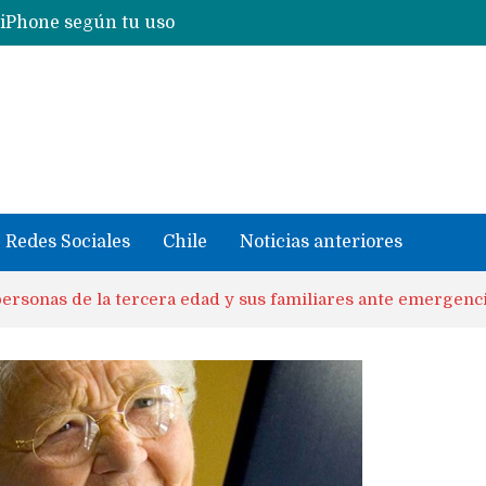
 iPhone según tu uso
Nuevas filtraciones del Mate 90 Pro Max apuntan a potenciar las cámaras y pantalla OLED doble capa
se llevaron datos confidenciales a OpenAI
Redes Sociales
Chile
Noticias anteriores
personas de la tercera edad y sus familiares ante emergenc