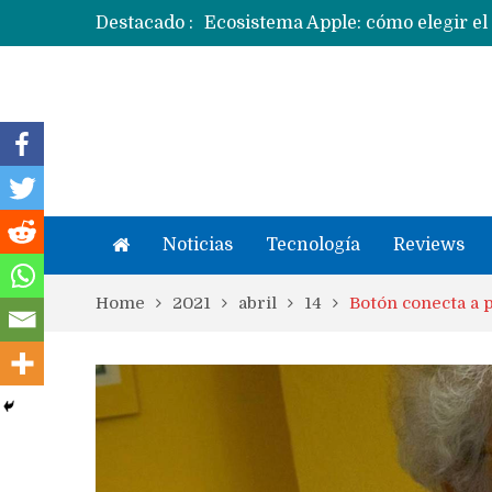
Ecosistema Apple: cómo elegir el
Destacado :
Apple dice que más ex empleados 
Noticias
Tecnología
Reviews
Home
2021
abril
14
Botón conecta a 