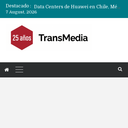
Destacado :
Data Centers de Huawei en Chile, México, Brasil,Perú y Argentina podrían verse afectados por arremetida de EE.UU
7 August, 2026
Fabricantes suben precios de teléfonos y ganan más dinero en un mercado donde Xiaomi alerta por no mejorar ventas