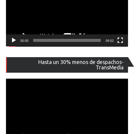
00:00
09:52
Re
Hasta un 30% menos de despachos-
de
TransMedia
ví