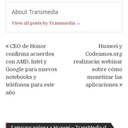
About Transmedia
View all posts by Transmedia →
Navegación
CEO de Honor
Huawei y
de
confirma acuerdos
Codeamos.org
entradas
con AMD, Intel y
realizarán webinar
Google para nuevos
sobre cómo
notebooks y
monetizar las
teléfonos para este
aplicaciones
año
Re
Samsung golpea a Huawei – TransMedia.cl