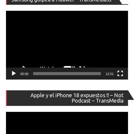
de
ví
00:00
12:51
Re
Apple y el iPhone 18 expuestos !! – Not
de
Podcast – TransMedia
ví