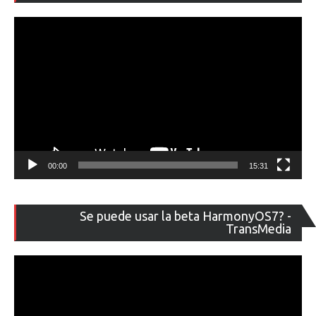
ví
00:00
15:31
Re
Se puede usar la beta HarmonyOS7? -
de
TransMedia
ví