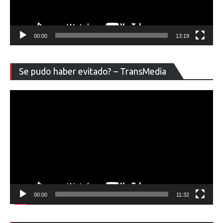
00:00
13:19
Re
Se pudo haber evitado? – TransMedia
de
ví
00:00
11:32