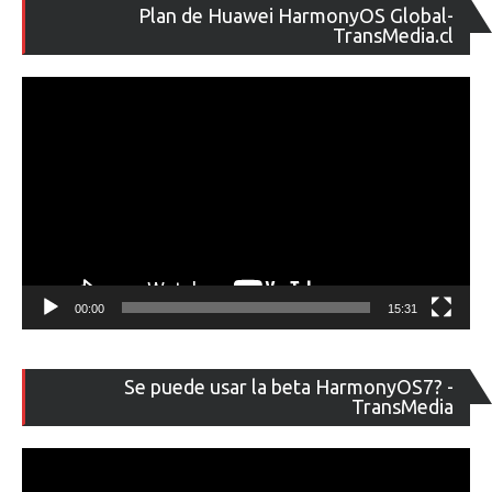
Re
Plan de Huawei HarmonyOS Global-
de
TransMedia.cl
ví
00:00
15:31
Re
Se puede usar la beta HarmonyOS7? -
de
TransMedia
ví