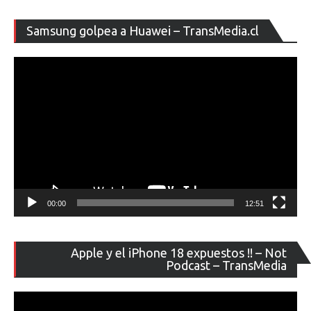
entradas
Re
Samsung golpea a Huawei – TransMedia.cl
de
ví
00:00
12:51
Re
Apple y el iPhone 18 expuestos !! – Not
de
Podcast – TransMedia
ví