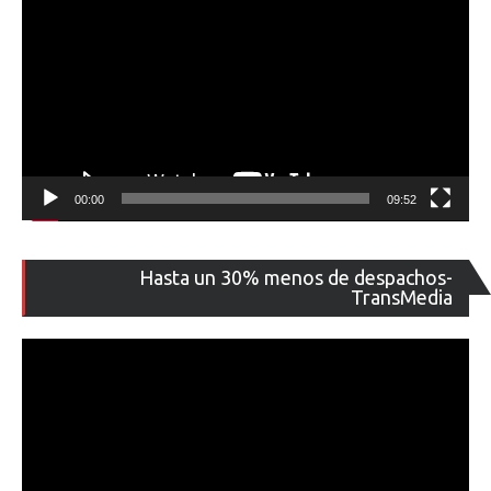
00:00
09:52
Re
Hasta un 30% menos de despachos-
de
TransMedia
ví