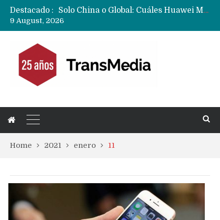
Destacado :
Data Centers de Huawei en Chile, México, Brasil,Perú y Argentina podrían verse afectados por arremetida de EE.UU
9 August, 2026
Fabricantes suben precios de teléfonos y ganan más dinero en un mercado donde Xiaomi alerta por no mejorar ventas
Home
2021
enero
11