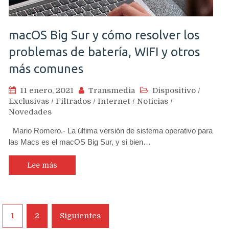
macOS Big Sur y cómo resolver los
problemas de batería, WIFI y otros
más comunes
11 enero, 2021
Transmedia
Dispositivo
/
Exclusivas
/
Filtrados
/
Internet
/
Noticias
/
Novedades
Mario Romero.- La última versión de sistema operativo para
las Macs es el macOS Big Sur, y si bien…
Lee más
Navegación
1
2
Siguientes
de