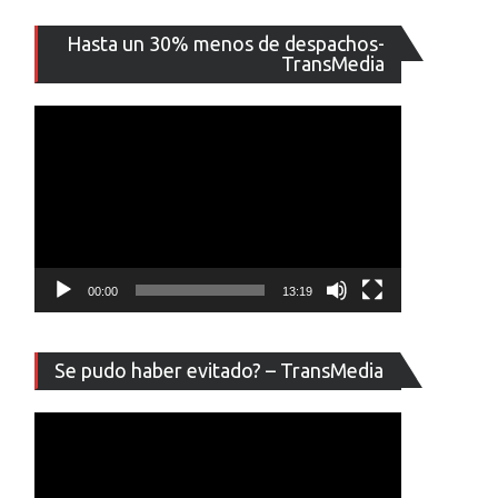
Reproducto
Hasta un 30% menos de despachos-
de
TransMedia
vídeo
00:00
13:19
Reproducto
Se pudo haber evitado? – TransMedia
de
vídeo