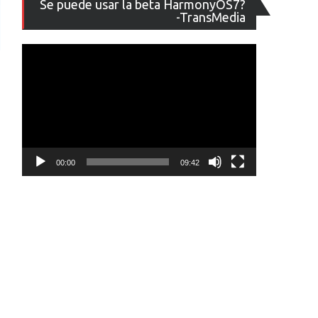
Se puede usar la beta HarmonyOS7?
de
-TransMedia
vídeo
00:00
09:42