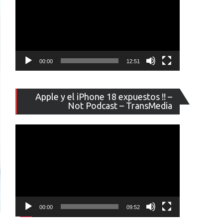
00:00
12:51
Reproducto
Apple y el iPhone 18 expuestos !! –
de
Not Podcast – TransMedia
vídeo
00:00
09:52