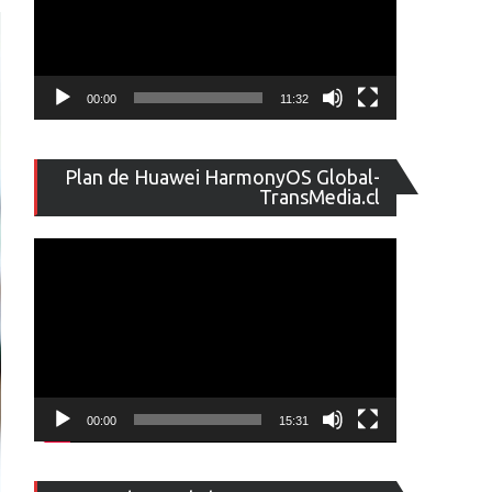
00:00
11:32
Reproducto
Plan de Huawei HarmonyOS Global-
de
TransMedia.cl
vídeo
00:00
15:31
Reproducto