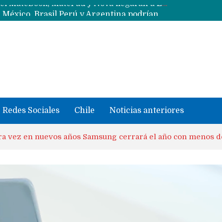
Data Centers de Huawei en Chile, México, Brasil,Perú y Argentina podrían verse afectados por arremetida de EE.UU
Fabricantes suben precios de teléfonos y ganan más dinero en un mercado donde Xiaomi alerta por no mejorar ventas
Redes Sociales
Chile
Noticias anteriores
a vez en nuevos años Samsung cerrará el año con menos d