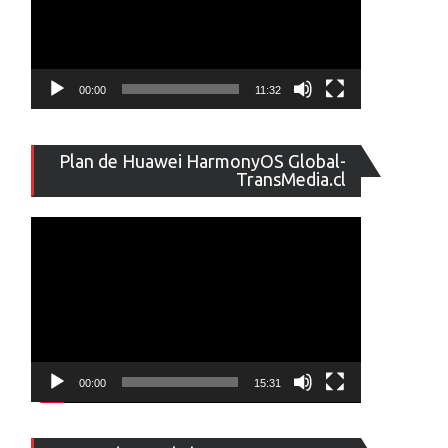
00:00
11:32
Reproducto
Plan de Huawei HarmonyOS Global-
de
TransMedia.cl
vídeo
00:00
15:31
Reproducto