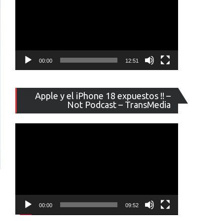
00:00
12:51
Reproducto
Apple y el iPhone 18 expuestos !! –
de
Not Podcast – TransMedia
vídeo
00:00
09:52