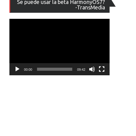
Se puede usar la beta HarmonyOS7?
de
-TransMedia
vídeo
00:00
09:42