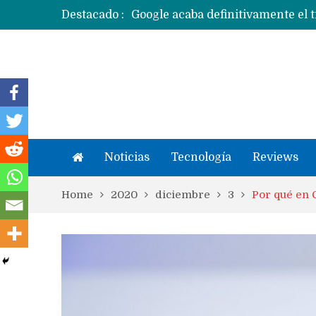
Destacado :
Apple dice que más ex empleados 
Noticias
Tecnología
Reviews
Home
2020
diciembre
3
Por qué en C