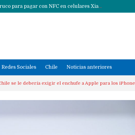
Google acaba definitivamente el truco para pagar con NFC en celulares Xiaomi, Oppo, Vivo y Huawei con ROM china
se llevaron datos confidenciales a OpenAI
Redes Sociales
Chile
Noticias anteriores
hile se le debería exigir el enchufe a Apple para los iPhone