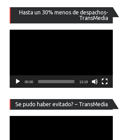
Reproducto
Hasta un 30% menos de despachos-
de
TransMedia
vídeo
00:00
13:19
Reproducto
Se pudo haber evitado? – TransMedia
de
vídeo