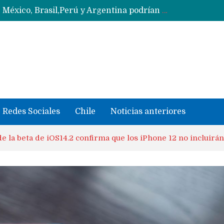
Data Centers de Huawei en Chile, México, Brasil,Perú y Argentina podrían verse afectados por arremetida de EE.UU
Fabricantes suben precios de teléfonos y ganan más dinero en un mercado donde Xiaomi alerta por no mejorar ventas
Redes Sociales
Chile
Noticias anteriores
e la beta de iOS14.2 confirma que los iPhone 12 no incluirán