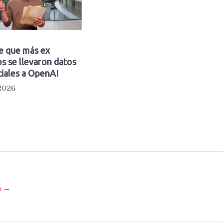
e que más ex
s se llevaron datos
iales a OpenAI
 2026
a →