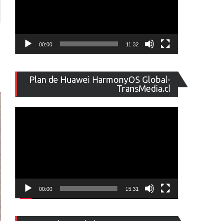
00:00
11:32
Reproducto
Plan de Huawei HarmonyOS Global-
de
TransMedia.cl
vídeo
00:00
15:31
Reproducto