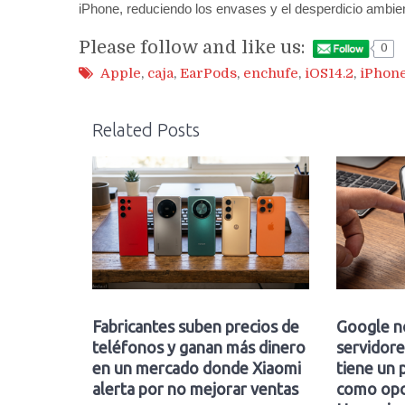
‌iPhone‌, reduciendo los envases y el desperdicio ambien
Please follow and like us:
0
Apple
,
caja
,
EarPods
,
enchufe
,
iOS14.2
,
iPhone
Related Posts
Fabricantes suben precios de
Google n
teléfonos y ganan más dinero
servidore
en un mercado donde Xiaomi
tiene un 
alerta por no mejorar ventas
como opc