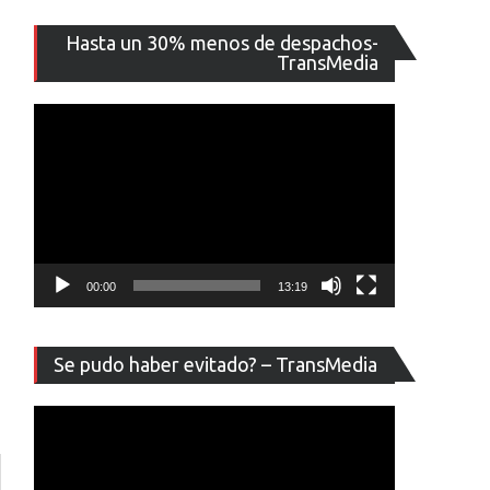
Reproducto
Hasta un 30% menos de despachos-
de
TransMedia
vídeo
00:00
13:19
Reproducto
Se pudo haber evitado? – TransMedia
de
vídeo