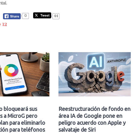
tal.
0
44
 12
o bloqueará sus
Reestructuración de fondo en
s a MicroG pero
área IA de Google pone en
plan para eliminarlo
peligro acuerdo con Apple y
ión para teléfonos
salvataje de Siri