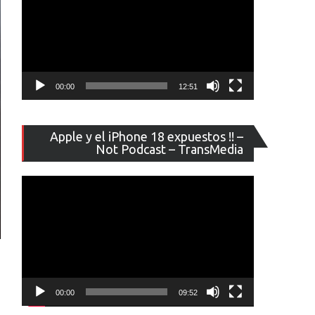
00:00
12:51
Reproducto
Apple y el iPhone 18 expuestos !! –
de
Not Podcast – TransMedia
vídeo
00:00
09:52