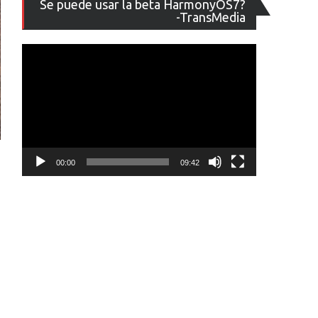
Se puede usar la beta HarmonyOS7?
de
-TransMedia
vídeo
00:00
09:42