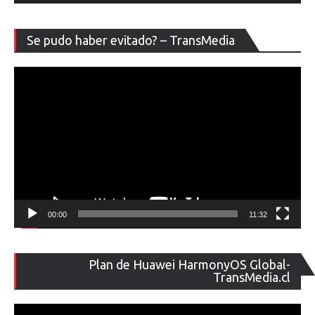
Re
Se pudo haber evitado? – TransMedia
de
ví
00:00
11:32
Re
Plan de Huawei HarmonyOS Global-
de
TransMedia.cl
ví