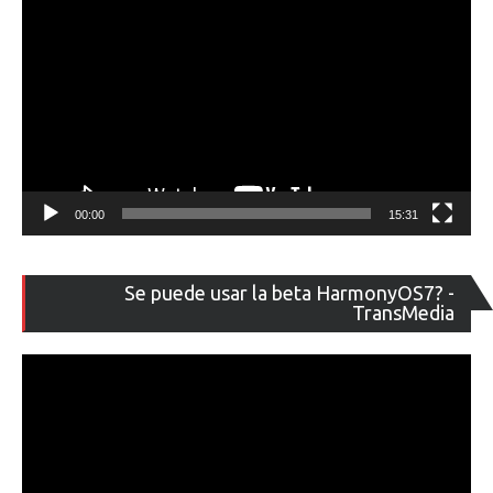
00:00
15:31
Re
Se puede usar la beta HarmonyOS7? -
de
TransMedia
ví