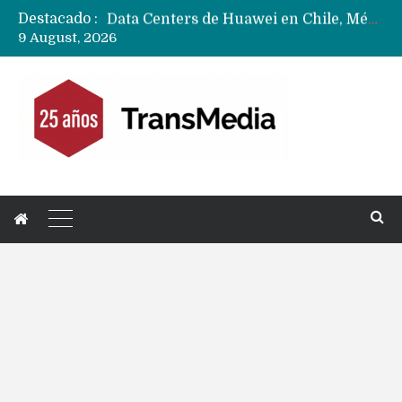
Destacado :
Data Centers de Huawei en Chile, México, Brasil,Perú y Argentina podrían verse afectados por arremetida de EE.UU
9 August, 2026
Fabricantes suben precios de teléfonos y ganan más dinero en un mercado donde Xiaomi alerta por no mejorar ventas