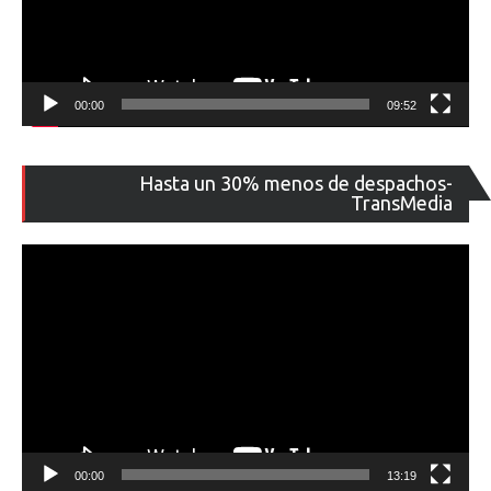
00:00
09:52
Re
Hasta un 30% menos de despachos-
de
TransMedia
ví
00:00
13:19