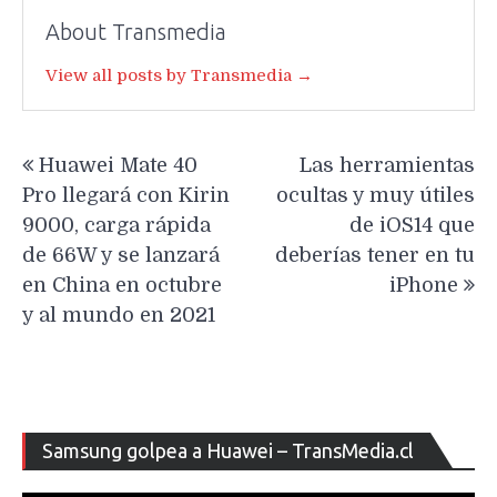
About Transmedia
View all posts by Transmedia →
Navegación
Huawei Mate 40
Las herramientas
de
Pro llegará con Kirin
ocultas y muy útiles
entradas
9000, carga rápida
de iOS14 que
de 66W y se lanzará
deberías tener en tu
en China en octubre
iPhone
y al mundo en 2021
Re
Samsung golpea a Huawei – TransMedia.cl
de
ví