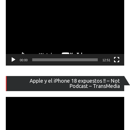
00:00
12:51
Re
Apple y el iPhone 18 expuestos !! – Not
de
Podcast – TransMedia
ví