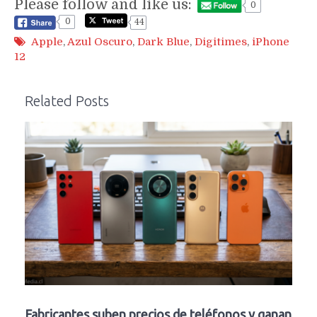
Please follow and like us:
0
0
44
Apple
,
Azul Oscuro
,
Dark Blue
,
Digitimes
,
iPhone
12
Related Posts
Fabricantes suben precios de teléfonos y ganan