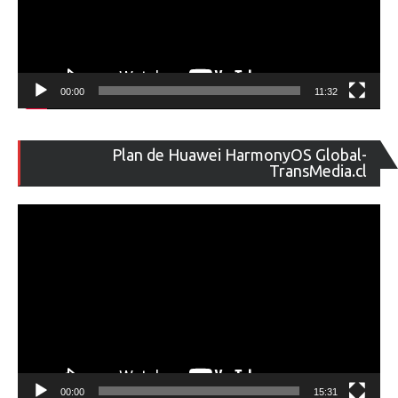
00:00
11:32
Re
Plan de Huawei HarmonyOS Global-
de
TransMedia.cl
ví
00:00
15:31