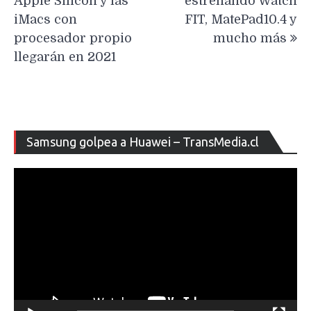
Apple Silicon y las
estrenando Watch
iMacs con
FIT, MatePad10.4 y
procesador propio
mucho más
llegarán en 2021
Re
Samsung golpea a Huawei – TransMedia.cl
de
ví