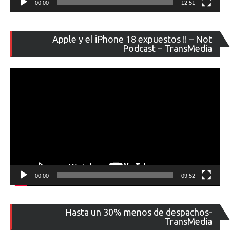
00:00
12:51
Re
Apple y el iPhone 18 expuestos !! – Not
de
Podcast – TransMedia
ví
00:00
09:52
Re
Hasta un 30% menos de despachos-
de
TransMedia