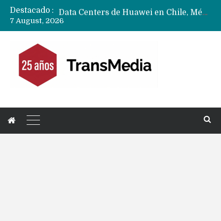
Destacado :
Data Centers de Huawei en Chile, México, Brasil,Perú y Argentina podrían verse afectados por arremetida de EE.UU
7 August, 2026
Fabricantes suben precios de teléfonos y ganan más dinero en un mercado donde Xiaomi alerta por no mejorar ventas