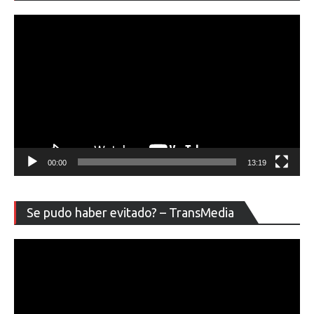
ví
00:00
13:19
Re
Se pudo haber evitado? – TransMedia
de
ví