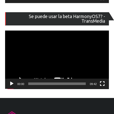
Re
Se puede usar la beta HarmonyOS7? -
de
TransMedia
ví
00:00
09:42