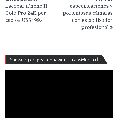
Escobar iPhone 11
especificaciones y
Gold Pro 24K por
portentosas cámaras
«solo» US$499.-
con estabilizador
profesional
Re
Samsung golpea a Huawei – TransMedia.cl
de
ví