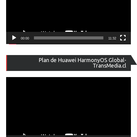
00:00
11:32
Re
Plan de Huawei HarmonyOS Global-
de
TransMedia.cl
ví