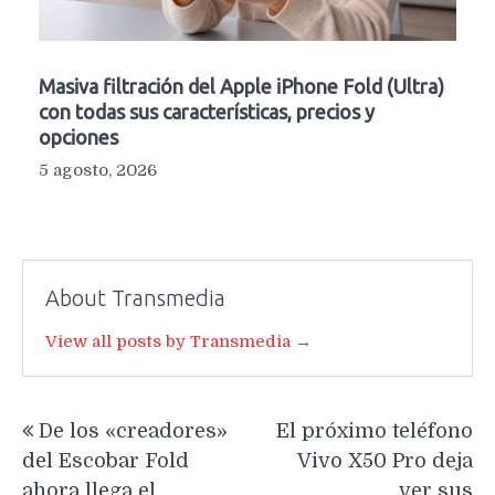
Masiva filtración del Apple iPhone Fold (Ultra)
con todas sus características, precios y
opciones
5 agosto, 2026
About Transmedia
View all posts by Transmedia →
Navegación
De los «creadores»
El próximo teléfono
de
del Escobar Fold
Vivo X50 Pro deja
entradas
ahora llega el
ver sus