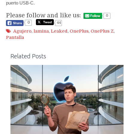
puerto USB-C.
Please follow and like us:
0
0
44
Agujero
,
lamina
,
Leaked
,
OnePlus
,
OnePlus Z
,
Pantalla
Related Posts