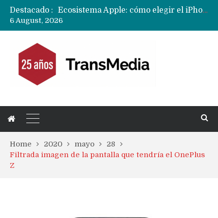
Destacado :
Nuevas filtraciones del Mate 90 Pro Max apuntan a potenciar las cámaras y pantalla OLED doble capa
6 August, 2026
Apple dice que más ex empleados se llevaron datos confidenciales a OpenAI
Home
2020
mayo
28
Filtrada imagen de la pantalla que tendría el OnePlus
Z