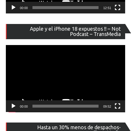
00:00
12:51
Re
Apple y el iPhone 18 expuestos !! – Not
de
Podcast – TransMedia
ví
00:00
09:52
Re
Hasta un 30% menos de despachos-