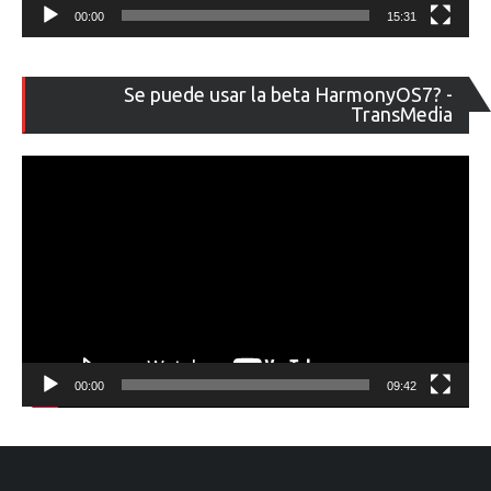
00:00
15:31
Re
Se puede usar la beta HarmonyOS7? -
de
TransMedia
ví
00:00
09:42