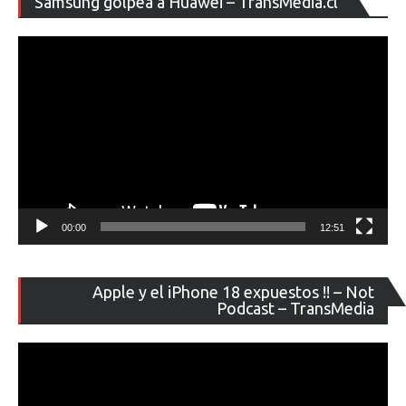
Samsung golpea a Huawei – TransMedia.cl
de
ví
00:00
12:51
Re
Apple y el iPhone 18 expuestos !! – Not
de
Podcast – TransMedia
ví