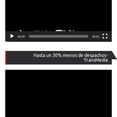
00:00
09:52
Re
Hasta un 30% menos de despachos-
de
TransMedia
ví