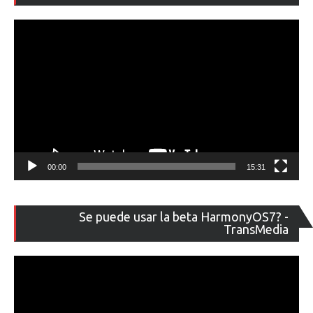
ví
00:00
15:31
Re
Se puede usar la beta HarmonyOS7? -
de
TransMedia
ví