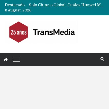
Destacado :
Data Centers de Huawei en Chile, México, Brasil,Perú y Argentina podrían verse afectados por arremetida de EE.UU
6 August, 2026
Fabricantes suben precios de teléfonos y ganan más dinero en un mercado donde Xiaomi alerta por no mejorar ventas