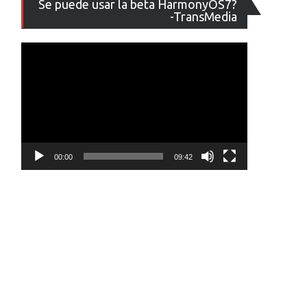
Se puede usar la beta HarmonyOS7?
de
-TransMedia
vídeo
00:00
09:42