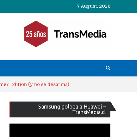
7 August, 2026
mer Edition (y no se desarma)
Reproducto
Samsung golpea a Huawei –
de
TransMedia.cl
vídeo