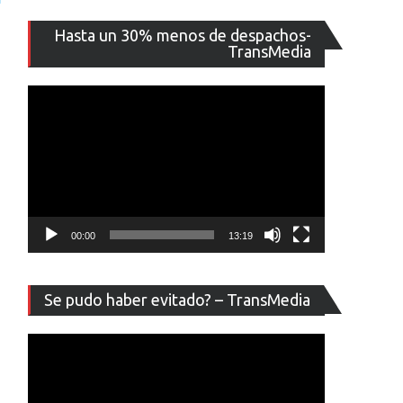
Reproducto
Hasta un 30% menos de despachos-
de
TransMedia
vídeo
00:00
13:19
Reproducto
Se pudo haber evitado? – TransMedia
de
vídeo