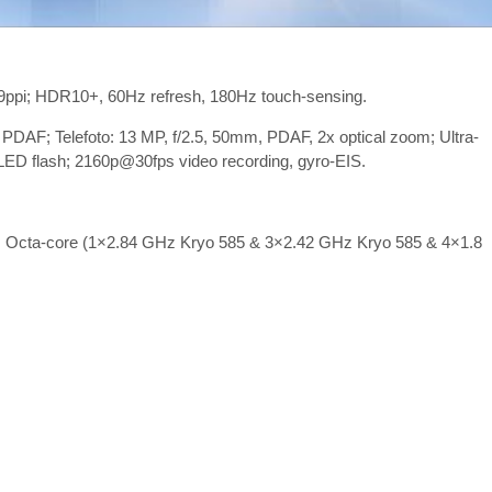
ppi; HDR10+, 60Hz refresh, 180Hz touch-sensing.
, PDAF; Telefoto: 13 MP, f/2.5, 50mm, PDAF, 2x optical zoom; Ultra-
 LED flash; 2160p@30fps video recording, gyro-EIS.
Octa-core (1×2.84 GHz Kryo 585 & 3×2.42 GHz Kryo 585 & 4×1.8