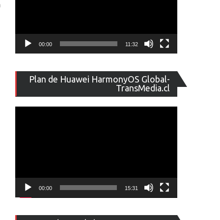
n
00:00
11:32
Reproducto
Plan de Huawei HarmonyOS Global-
de
TransMedia.cl
vídeo
00:00
15:31
Reproducto