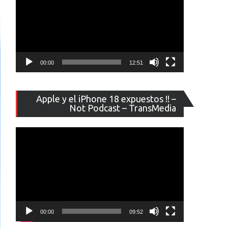
00:00
12:51
Reproducto
Apple y el iPhone 18 expuestos !! –
de
Not Podcast – TransMedia
vídeo
00:00
09:52