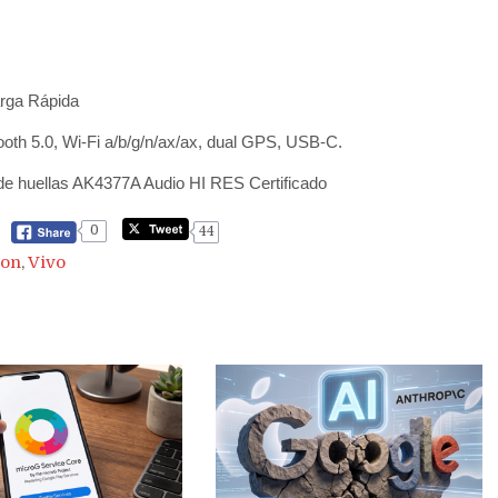
rga Rápida
ooth 5.0, Wi-Fi a/b/g/n/ax/ax, dual GPS, USB-C.
 de huellas AK4377A Audio HI RES Certificado
0
44
ion
,
Vivo