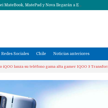
Data Centers de Huawei en Chile, México, Brasil,Perú y Argentina podrían verse afectados por arremetida de EE.UU
Fabricantes suben precios de teléfonos y ganan más dinero en un mercado donde Xiaomi alerta por no mejorar ventas
Redes Sociales
Chile
Noticias anteriores
o iQOO lanza su teléfono gama alta gamer IQOO 3 Transfor