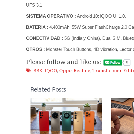
UFS 3.1
SISTEMA OPERATIVO :
Android 10; iQOO UI 1.0.
BATERIA :
4,400mAh, 55W Super FlashCharge 2.0 Ca
CONECTIVIDAD :
5G (India y China), Dual SIM, Bluet
OTROS :
Monster Touch Buttons, 4D vibration, Lector
Please follow and like us:
0
BBK
,
IQOO
,
Oppo
,
Realme
,
Transformer Edit
Related Posts