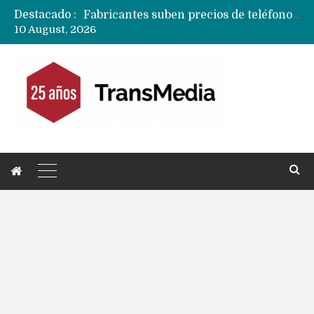
Destacado :
Fabricantes suben precios de teléfonos y ganan más dinero en un mercado donde Xiaomi alerta por no mejorar ventas
10 August, 2026
Apple podría subir los precios de sus iPhone 17 a nivel mundial este lunes