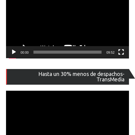
00:00
09:52
Re
Hasta un 30% menos de despachos-
de
TransMedia
ví