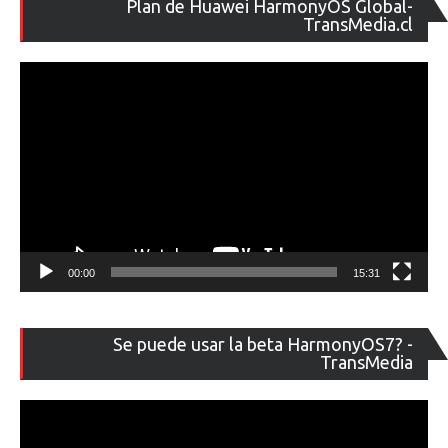
Plan de Huawei HarmonyOS Global-
de
TransMedia.cl
ví
00:00
15:31
Re
Se puede usar la beta HarmonyOS7? -
de
TransMedia
ví