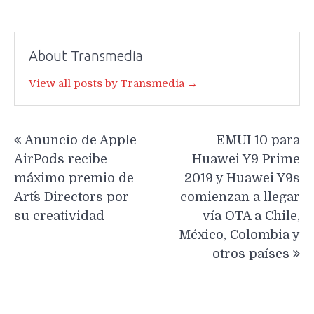
About Transmedia
View all posts by Transmedia →
Navegación
Anuncio de Apple
EMUI 10 para
de
AirPods recibe
Huawei Y9 Prime
entradas
máximo premio de
2019 y Huawei Y9s
Art´s Directors por
comienzan a llegar
su creatividad
vía OTA a Chile,
México, Colombia y
otros países