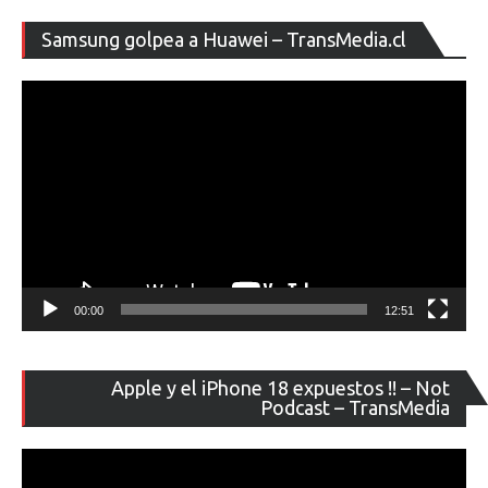
Re
Samsung golpea a Huawei – TransMedia.cl
de
ví
00:00
12:51
Re
Apple y el iPhone 18 expuestos !! – Not
de
Podcast – TransMedia
ví