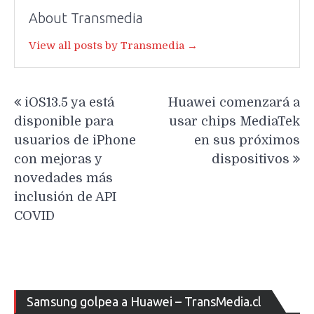
About Transmedia
View all posts by Transmedia →
Navegación
iOS13.5 ya está
Huawei comenzará a
de
disponible para
usar chips MediaTek
entradas
usuarios de iPhone
en sus próximos
con mejoras y
dispositivos
novedades más
inclusión de API
COVID
Re
Samsung golpea a Huawei – TransMedia.cl
de