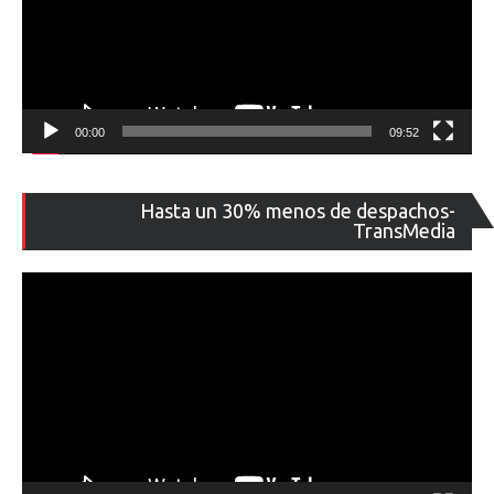
00:00
09:52
Re
Hasta un 30% menos de despachos-
de
TransMedia
ví