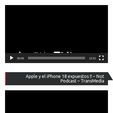
ví
00:00
12:51
Re
Apple y el iPhone 18 expuestos !! – Not
de
Podcast – TransMedia
ví