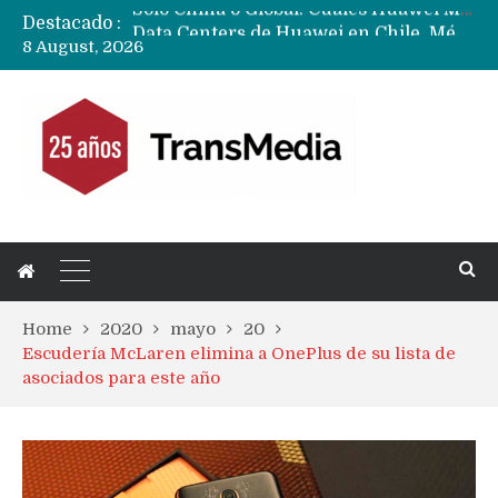
Destacado :
Data Centers de Huawei en Chile, México, Brasil,Perú y Argentina podrían verse afectados por arremetida de EE.UU
8 August, 2026
Fabricantes suben precios de teléfonos y ganan más dinero en un mercado donde Xiaomi alerta por no mejorar ventas
Home
2020
mayo
20
Escudería McLaren elimina a OnePlus de su lista de
asociados para este año