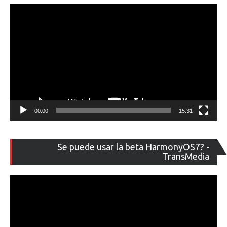
00:00
15:31
Re
Se puede usar la beta HarmonyOS7? -
de
TransMedia
ví