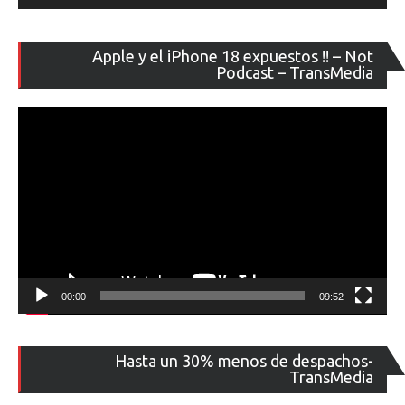
Re
Apple y el iPhone 18 expuestos !! – Not
de
Podcast – TransMedia
ví
00:00
09:52
Re
Hasta un 30% menos de despachos-
de
TransMedia
ví