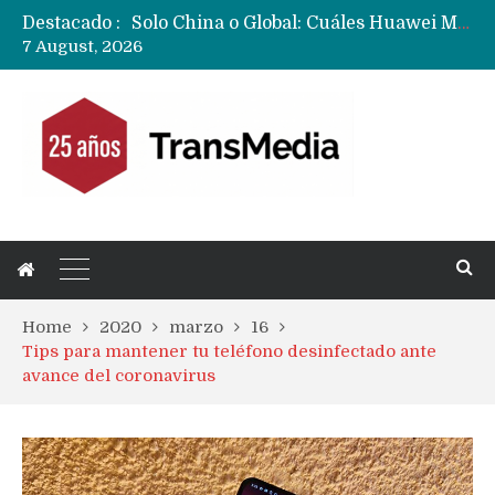
Destacado :
Solo China o Global: Cuáles Huawei MateBook, MatePad y Nova llegarán a Europa y LATAM?
7 August, 2026
Data Centers de Huawei en Chile, México, Brasil,Perú y Argentina podrían verse afectados por arremetida de EE.UU
Fabricantes suben precios de teléfonos y ganan más dinero en un mercado donde Xiaomi alerta por no mejorar ventas
Home
2020
marzo
16
Tips para mantener tu teléfono desinfectado ante
avance del coronavirus