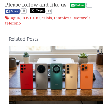
Please follow and like us:
0
0
44
agua
,
COVID-19
,
crisis
,
Limpieza
,
Motorola
,
teléfono
Related Posts