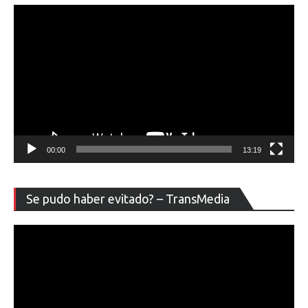
00:00
13:19
Re
Se pudo haber evitado? – TransMedia
de
ví