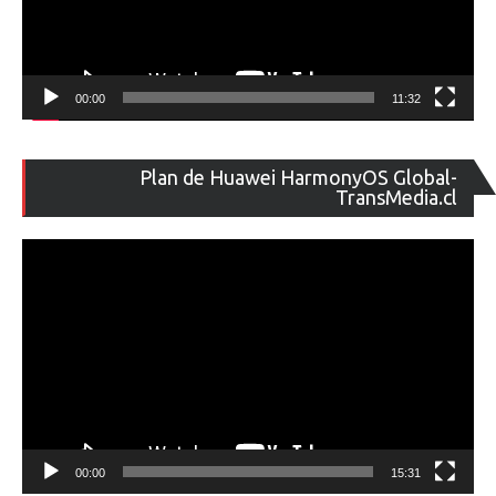
00:00
11:32
Re
Plan de Huawei HarmonyOS Global-
de
TransMedia.cl
ví
00:00
15:31