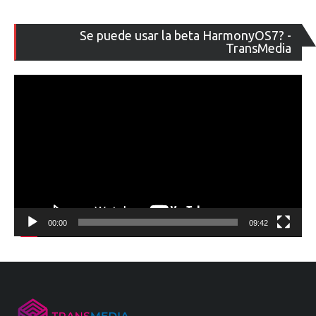
Re
Se puede usar la beta HarmonyOS7? -
de
TransMedia
ví
00:00
09:42