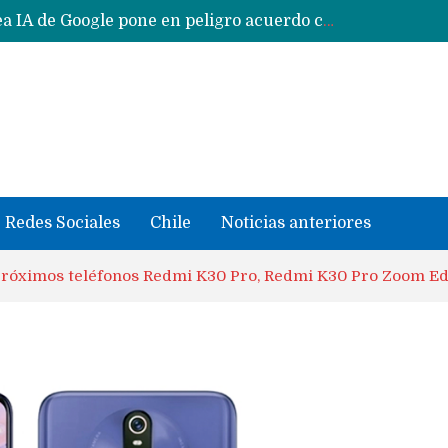
Reestructuración de fondo en área IA de Google pone en peligro acuerdo con Apple y salvataje de Siri
CXMT le dice NO a la venta de sus memorias a Apple y dará prioridad a Huawei y Xiaomi
Sailfish OS la «joya» de sistema operativo que Europa planea financiar para competir contra Android, iOS y HarmonyOS
se llevaron datos confidenciales a OpenAI
Solo China o Global: Cuáles Huawei MateBook, MatePad y Nova llegarán a Europa y LATAM?
Data Centers de Huawei en Chile, México, Brasil,Perú y Argentina podrían verse afectados por arremetida de EE.UU
Fabricantes suben precios de teléfonos y ganan más dinero en un mercado donde Xiaomi alerta por no mejorar ventas
Redes Sociales
Chile
Noticias anteriores
próximos teléfonos Redmi K30 Pro, Redmi K30 Pro Zoom Ed