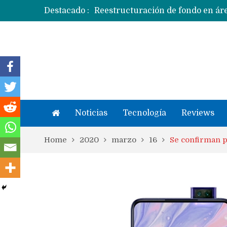
Destacado :
Apple dice que más ex empleados 
Noticias
Tecnología
Reviews
Home
2020
marzo
16
Se confirman 