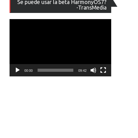
Se puede usar la beta HarmonyOS7?
de
-TransMedia
vídeo
00:00
09:42