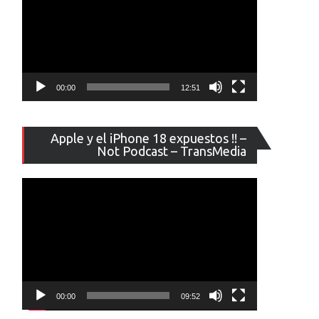
00:00
12:51
Reproducto
Apple y el iPhone 18 expuestos !! –
de
Not Podcast – TransMedia
vídeo
00:00
09:52