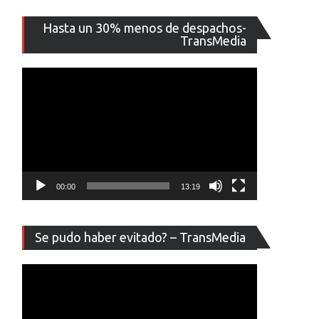
Reproducto
Hasta un 30% menos de despachos-
de
TransMedia
vídeo
00:00
13:19
Reproducto
Se pudo haber evitado? – TransMedia
de
vídeo