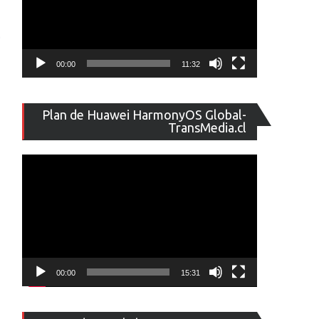
00:00
11:32
Reproducto
Plan de Huawei HarmonyOS Global-
de
TransMedia.cl
vídeo
00:00
15:31
Reproducto